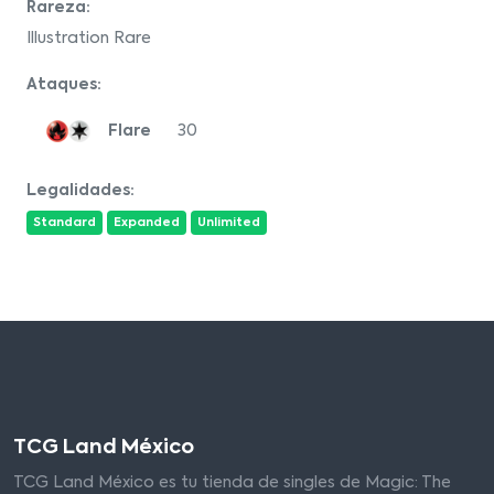
Rareza:
Illustration Rare
Ataques:
Flare
30
Legalidades:
Standard
Expanded
Unlimited
TCG Land México
TCG Land México es tu tienda de singles de Magic: The