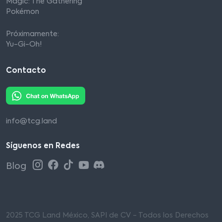
Magic: The Gathering
Pokémon
Próximamente:
Yu-Gi-Oh!
Contacto
info@tcg.land
Síguenos en Redes
Blog
2025 TCG Land México, SAPI de CV - Todos los Derechos