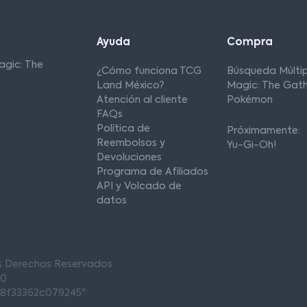
Ayuda
Compra
agic: The
¿Cómo funciona TCG
Búsqueda Múltip
Land México?
Magic: The Gath
Atención al cliente
Pokémon
FAQs
Política de
Próximamente:
Reembolsos y
Yu-Gi-Oh!
Devoluciones
Programa de Afiliados
API y Volcado de
datos
os Derechos Reservados
00
68f33362c079245"