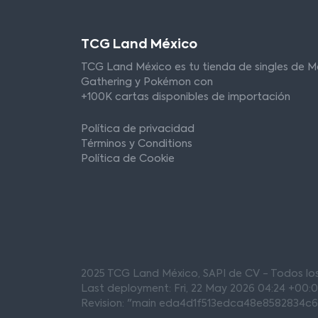
TCG Land México
TCG Land México es tu tienda de singles de M
Gathering y Pokémon con
+100K cartas disponibles de importación
Política de privacidad
Términos y Conditions
Política de Cookie
2025 TCG Land México, SAPI de CV - Todos l
Last deployment: Fri, 22 May 2026 04:24 +00:
Revision: "main eda4d1f513edca48e8582834c