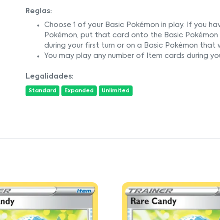
Reglas:
Choose 1 of your Basic Pokémon in play. If you ha
Pokémon, put that card onto the Basic Pokémon to 
during your first turn or on a Basic Pokémon that w
You may play any number of Item cards during you
Legalidades:
Standard
Expanded
Unlimited