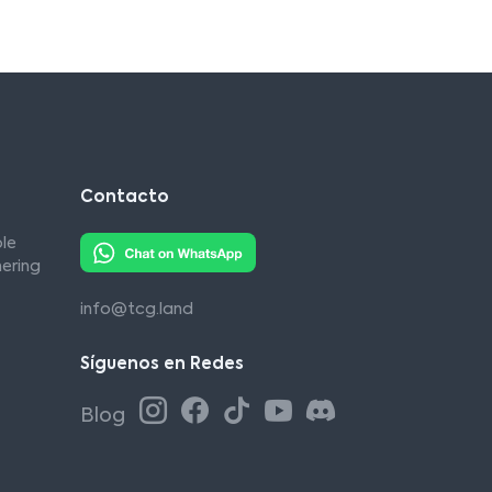
Contacto
le
ering
info@tcg.land
Síguenos en Redes
Blog