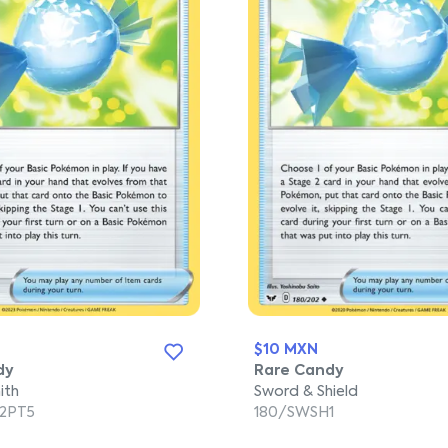
$10 MXN
dy
Rare Candy
ith
Sword & Shield
12PT5
180/SWSH1