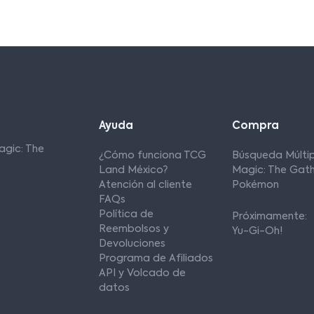
Ayuda
Compra
agic: The
¿Cómo funciona TCG
Búsqueda Múltip
Land México?
Magic: The Gath
Atención al cliente
Pokémon
FAQs
Política de
Próximamente:
Reembolsos y
Yu-Gi-Oh!
Devoluciones
Programa de Afiliados
API y Volcado de
datos