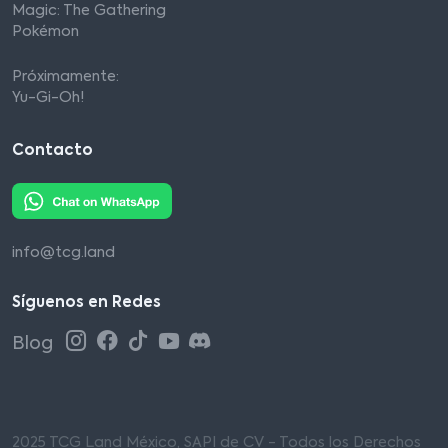
Magic: The Gathering
Pokémon
Próximamente:
Yu-Gi-Oh!
Contacto
info@tcg.land
Síguenos en Redes
Blog
2025 TCG Land México, SAPI de CV - Todos los Derechos