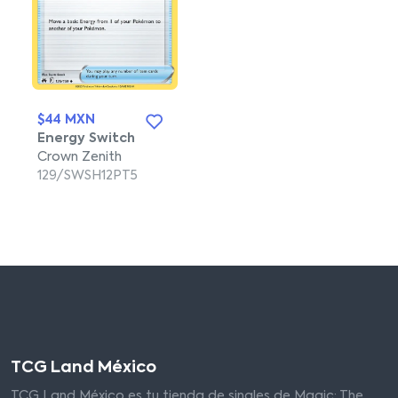
$44 MXN
Energy Switch
Crown Zenith
129/SWSH12PT5
TCG Land México
TCG Land México es tu tienda de singles de Magic: The