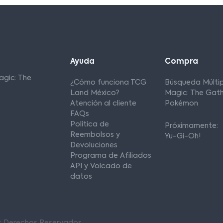
Ayuda
Compra
agic: The
¿Cómo funciona TCG
Búsqueda Múltip
Land México?
Magic: The Gath
Atención al cliente
Pokémon
FAQs
Política de
Próximamente:
Reembolsos y
Yu-Gi-Oh!
Devoluciones
Programa de Afiliados
API y Volcado de
datos