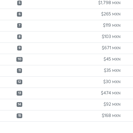
$1,798
MXN
5
$265
MXN
6
$119
MXN
7
$103
MXN
8
$671
MXN
9
$45
MXN
10
$35
MXN
11
$30
MXN
12
$474
MXN
13
$92
MXN
14
$168
MXN
15