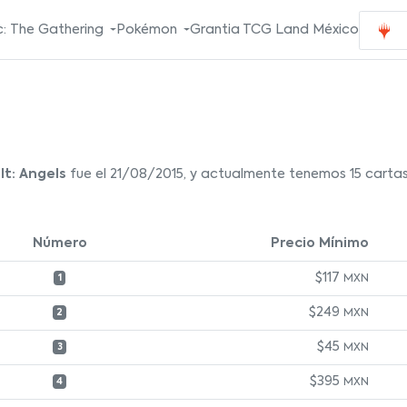
: The Gathering
Pokémon
Grantia TCG Land México
lt: Angels
fue el 21/08/2015, y actualmente tenemos 15 cartas 
Número
Precio Mínimo
$117
MXN
1
$249
MXN
2
$45
MXN
3
$395
MXN
4