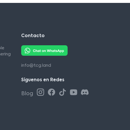
Contacto
le
ering
info@tcg.land
Síguenos en Redes
Blog