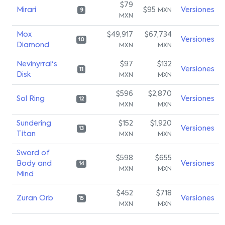
$79
Mirari
$95
Versiones
MXN
9
MXN
Mox
$49,917
$67,734
Versiones
10
Diamond
MXN
MXN
Nevinyrral's
$97
$132
Versiones
11
Disk
MXN
MXN
$596
$2,870
Sol Ring
Versiones
12
MXN
MXN
Sundering
$152
$1,920
Versiones
13
Titan
MXN
MXN
Sword of
$598
$655
Body and
Versiones
14
MXN
MXN
Mind
$452
$718
Zuran Orb
Versiones
15
MXN
MXN