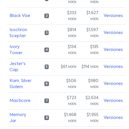
MXN
MXN
$333
$1,627
Black Vise
Versiones
2
MXN
MXN
Isochron
$814
$1,597
Versiones
3
Scepter
MXN
MXN
Ivory
$134
$135
Versiones
4
Tower
MXN
MXN
Jester's
$61
$114
Versiones
MXN
MXN
5
Cap
Karn, Silver
$506
$980
Versiones
6
Golem
MXN
MXN
$723
$2,634
Masticore
Versiones
7
MXN
MXN
Memory
$1,468
$1,955
Versiones
8
Jar
MXN
MXN