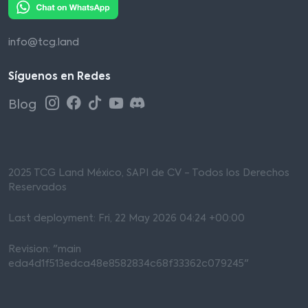
info@tcg.land
Síguenos en Redes
Blog
2025 TCG Land México, SAPI de CV - Todos los Derechos
Reservados
Last deployment: Fri, 22 May 2026 04:24 +00:00
Revision: "main
eda4d1f513edca48e8582834c68f33362c079245"