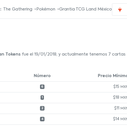
: The Gathering
Pokémon
Grantia TCG Land México
lan Tokens
fue el 19/01/2018, y actualmente tenemos 7 cartas e
Número
Precio Mínim
$15
MX
6
$18
MX
1
$11
MX
2
$14
MX
4