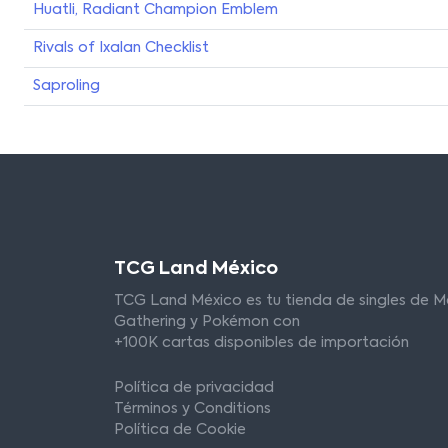
Huatli, Radiant Champion Emblem
Rivals of Ixalan Checklist
Saproling
TCG Land México
TCG Land México es tu tienda de singles de M
Gathering y Pokémon con
+100K cartas disponibles de importación
Política de privacidad
Términos y Conditions
Política de Cookie