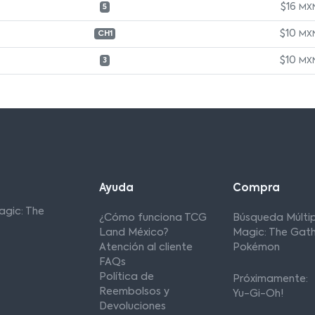
$16
MX
5
$10
MX
CH1
$10
MX
3
Ayuda
Compra
agic: The
¿Cómo funciona TCG
Búsqueda Múltip
Land México?
Magic: The Gath
Atención al cliente
Pokémon
FAQs
Política de
Próximamente:
Reembolsos y
Yu-Gi-Oh!
Devoluciones