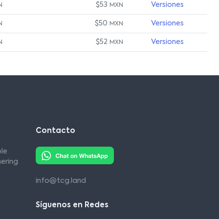
$53
Versiones
N
MXN
$50
Versiones
N
MXN
$52
Versiones
N
MXN
Contacto
le
ering
info@tcg.land
Síguenos en Redes