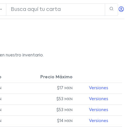
n nuestro inventario.
o
Precio Máximo
$17
Versiones
N
MXN
$53
Versiones
N
MXN
$53
Versiones
N
MXN
$14
Versiones
N
MXN