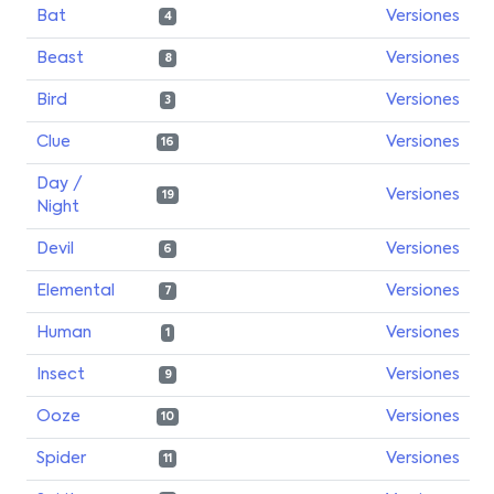
Bat
Versiones
4
Beast
Versiones
8
Bird
Versiones
3
Clue
Versiones
16
Day /
Versiones
19
Night
Devil
Versiones
6
Elemental
Versiones
7
Human
Versiones
1
Insect
Versiones
9
Ooze
Versiones
10
Spider
Versiones
11