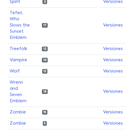
Spirit
Versiones
2
Teferi,
Who
Slows the
Versiones
17
Sunset
Emblem
Treefolk
Versiones
12
Vampire
Versiones
14
Wolf
Versiones
13
Wrenn
and
Versiones
18
Seven
Emblem
Zombie
Versiones
15
Zombie
Versiones
5