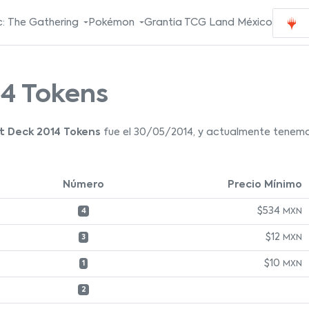
: The Gathering
Pokémon
Grantia TCG Land México
4 Tokens
t Deck 2014 Tokens
fue el 30/05/2014, y actualmente tenemos
Número
Precio Mínimo
$534
MXN
4
$12
MXN
3
$10
MXN
1
2