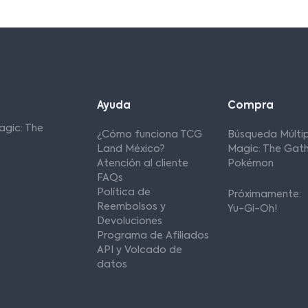
Ayuda
Compra
agic: The
¿Cómo funciona TCG
Búsqueda Múltip
Land México?
Magic: The Gath
Atención al cliente
Pokémon
FAQs
Política de
Próximamente:
Reembolsos y
Yu-Gi-Oh!
Devoluciones
Programa de Afiliados
API y Volcado de
datos