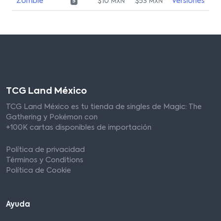
Zombie
$10
$53
Versiones
MXN
MXN
5
TCG Land México
TCG Land México es tu tienda de singles de Magic: The
Gathering y Pokémon con
+100K cartas disponibles de importación
Política de privacidad
Términos y Conditions
Política de Cookie
Ayuda