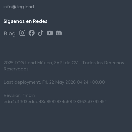
info@tcg.land
Síguenos en Redes
Blog
2025 TCG Land México, SAPI de CV - Todos los Derechos
Reservados
Last deployment: Fri, 22 May 2026 04:24 +00:00
Revision: "main
eda4d1f513edca48e8582834c68f33362c079245"