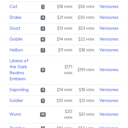
Cat
$18
$56
Versiones
MXN
MXN
1
Drake
$21
$30
Versiones
MXN
MXN
4
Goat
$13
$53
Versiones
MXN
MXN
2
Goblin
$14
$22
Versiones
MXN
MXN
6
Hellion
$11
$18
Versiones
MXN
MXN
7
Liliana of
the Dark
$171
$191
Versiones
MXN
11
Realms
MXN
Emblem
Saproling
$14
$18
Versiones
MXN
MXN
9
Soldier
$10
$12
Versiones
MXN
MXN
3
$20
Wurm
$61
Versiones
MXN
10
MXN