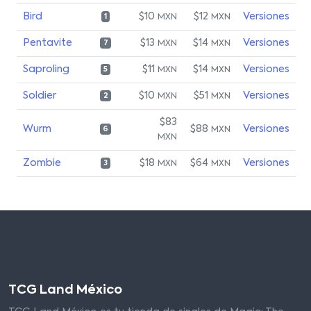
Bird
$10
$12
Versiones
MXN
MXN
1
Pentavite
$13
$14
Versiones
MXN
MXN
7
Saproling
$11
$14
Versiones
MXN
MXN
5
Soldier
$10
$51
Versiones
MXN
MXN
2
$83
Wurm
$88
Versiones
MXN
6
MXN
Zombie
$18
$64
Versiones
MXN
MXN
3
TCG Land México