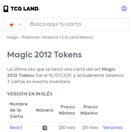
Magic
Pokémon
Grantia TCG Land México
Magic 2012 Tokens
La última vez que se lanzó una carta del set
Magic
2012 Tokens
fue el 15/07/2011, y actualmente tenemos
7 cartas en nuestro inventario.
VERSIÓN EN INGLÉS
Nombre
Precio
Precio
de la
Número
Mínimo
Máximo
Carta
Beast
$10
$51
Versiones
MXN
MXN
4