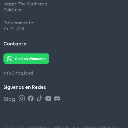
Magic: The Gathering
Pokémon
Próximamente:
Yu-Gi-Oh!
Contacto
info@tcg.land
Síguenos en Redes
Blog
2025 TCG Land México, SAPI de CV - Todos los Derechos