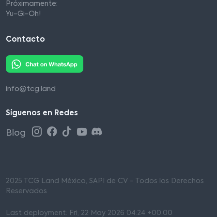
Próximamente:
Yu-Gi-Oh!
Contacto
info@tcg.land
Síguenos en Redes
Blog
2025 TCG Land México, SAPI de CV - Todos los Derechos
Reservados
Last deployment: Fri, 22 May 2026 04:24 +00:00