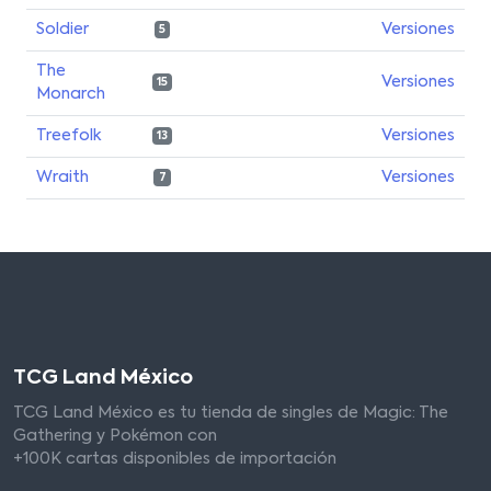
Soldier
Versiones
5
The
Versiones
15
Monarch
Treefolk
Versiones
13
Wraith
Versiones
7
TCG Land México
TCG Land México es tu tienda de singles de Magic: The
Gathering y Pokémon con
+100K cartas disponibles de importación