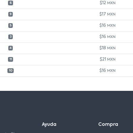
$12
MXN
6
$17
MXN
9
$16
MXN
5
$16
MXN
3
$18
MXN
4
$21
MXN
11
$16
MXN
10
Ayuda
Compra