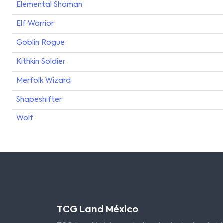
Elemental Shaman
Elf Warrior
Goblin Rogue
Kithkin Soldier
Merfolk Wizard
Shapeshifter
Wolf
TCG Land México