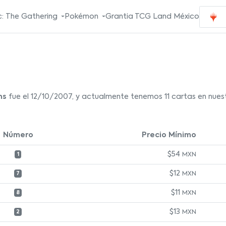
: The Gathering
Pokémon
Grantia TCG Land México
ns
fue el 12/10/2007, y actualmente tenemos 11 cartas en nuest
Número
Precio Mínimo
$54
MXN
1
$12
MXN
7
$11
MXN
8
$13
MXN
2