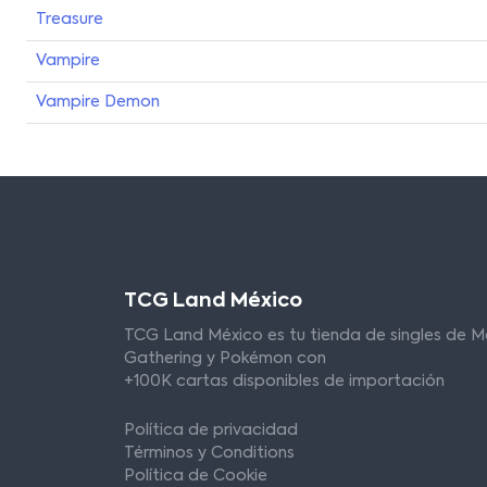
Treasure
Vampire
Vampire Demon
TCG Land México
TCG Land México es tu tienda de singles de M
Gathering y Pokémon con
+100K cartas disponibles de importación
Política de privacidad
Términos y Conditions
Política de Cookie