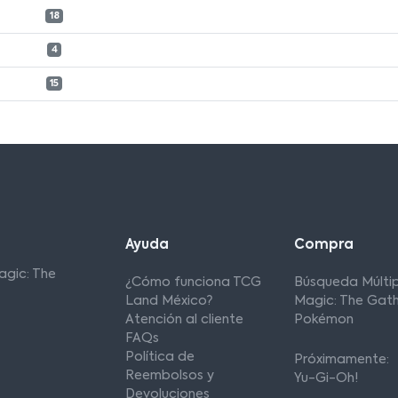
18
4
15
Ayuda
Compra
agic: The
¿Cómo funciona TCG
Búsqueda Múltip
Land México?
Magic: The Gath
Atención al cliente
Pokémon
FAQs
Política de
Próximamente:
Reembolsos y
Yu-Gi-Oh!
Devoluciones