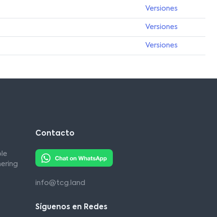
Versiones
Versiones
Versiones
Contacto
le
ering
info@tcg.land
Síguenos en Redes