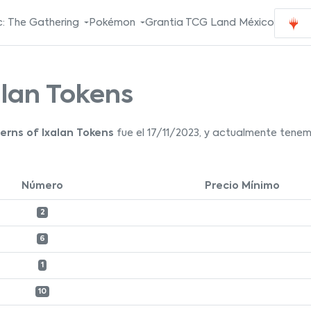
: The Gathering
Pokémon
Grantia TCG Land México
alan Tokens
erns of Ixalan Tokens
fue el 17/11/2023, y actualmente tenemo
Número
Precio Mínimo
2
6
1
10