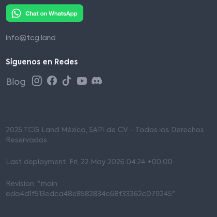
info@tcg.land
Síguenos en Redes
Blog
2025 TCG Land México, SAPI de CV - Todos los Derechos
Reservados
Last deployment: Fri, 22 May 2026 04:24 +00:00
Revision: "main
eda4d1f513edca48e8582834c68f33362c079245"