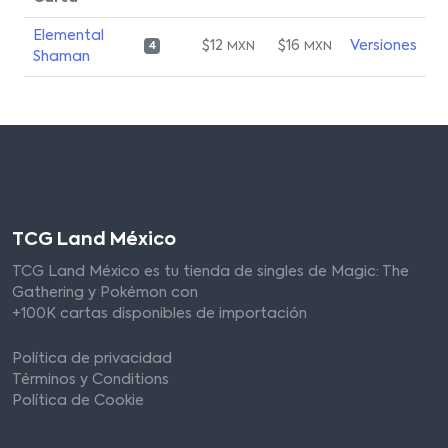
Elemental
$12
$16
Versiones
MXN
MXN
4
Shaman
TCG Land México
TCG Land México es tu tienda de singles de Magic: The
Gathering y Pokémon con
+100K cartas disponibles de importación
Política de privacidad
Términos y Conditions
Política de Cookie