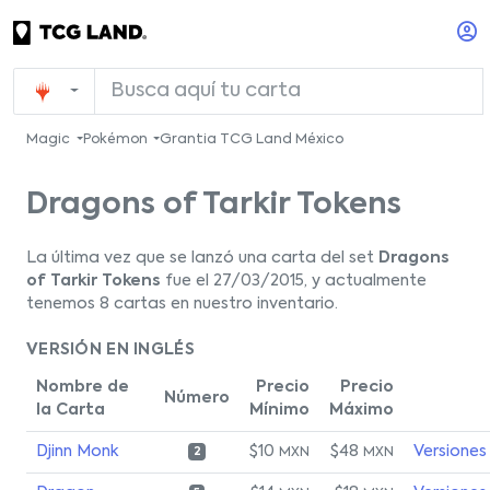
Magic
Pokémon
Grantia TCG Land México
Dragons of Tarkir Tokens
La última vez que se lanzó una carta del set
Dragons
of Tarkir Tokens
fue el 27/03/2015, y actualmente
tenemos 8 cartas en nuestro inventario.
VERSIÓN EN INGLÉS
Nombre de
Precio
Precio
Número
la Carta
Mínimo
Máximo
Djinn Monk
$10
$48
Versiones
MXN
MXN
2