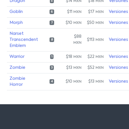
Dragon
$14
$18
Versiones
MXN
MXN
5
Goblin
$11
$17
Versiones
MXN
MXN
6
Morph
$10
$50
Versiones
MXN
MXN
7
Narset
$88
Transcendent
$113
Versiones
MXN
8
MXN
Emblem
Warrior
$18
$22
Versiones
MXN
MXN
1
Zombie
$13
$52
Versiones
MXN
MXN
3
Zombie
$10
$13
Versiones
MXN
MXN
4
Horror