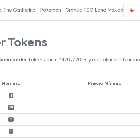
: The Gathering
Pokémon
Grantia TCG Land México
r Tokens
 Commander Tokens
fue el 14/02/2025, y actualmente tenemos 
Número
Precio Mínimo
1
10
11
5