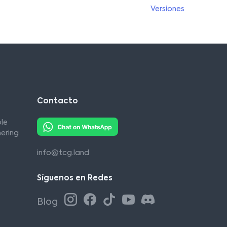
Versiones
Contacto
le
ering
info@tcg.land
Síguenos en Redes
Blog