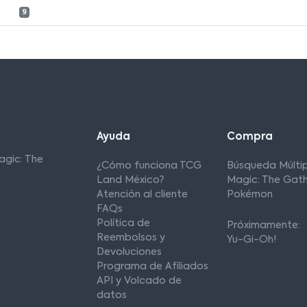
9
Ayuda
Compra
agic: The
¿Cómo funciona TCG
Búsqueda Múltip
Land México?
Magic: The Gath
Atención al cliente
Pokémon
FAQs
Política de
Próximamente:
Reembolsos y
Yu-Gi-Oh!
Devoluciones
Programa de Afiliados
API y Volcado de
datos