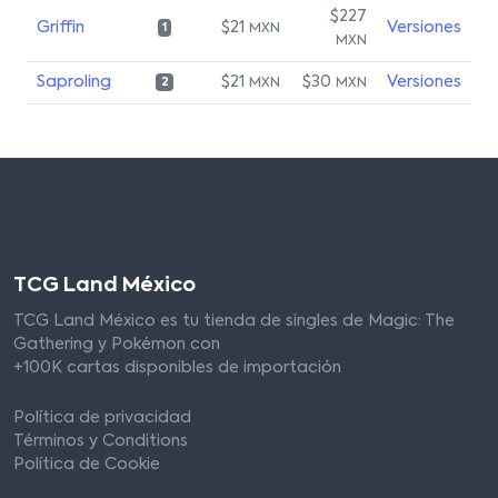
$227
Griffin
$21
Versiones
MXN
1
MXN
Saproling
$21
$30
Versiones
MXN
MXN
2
TCG Land México
TCG Land México es tu tienda de singles de Magic: The
Gathering y Pokémon con
+100K cartas disponibles de importación
Política de privacidad
Términos y Conditions
Política de Cookie