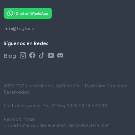
info@tcg.land
Síguenos en Redes
Blog
2025 TCG Land México, SAPI de CV - Todos los Derechos
Reservados
Last deployment: Fri, 22 May 2026 04:24 +00:00
Revision: "main
eda4d1f513edca48e8582834c68f33362c079245"