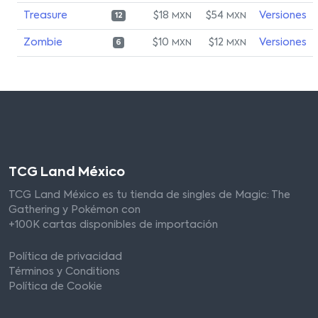
Treasure
$18
$54
Versiones
MXN
MXN
12
Zombie
$10
$12
Versiones
MXN
MXN
6
TCG Land México
TCG Land México es tu tienda de singles de Magic: The
Gathering y Pokémon con
+100K cartas disponibles de importación
Política de privacidad
Términos y Conditions
Política de Cookie