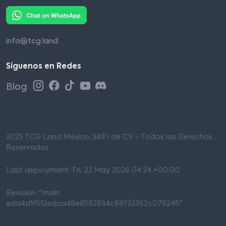
info@tcg.land
Síguenos en Redes
Blog
2025 TCG Land México, SAPI de CV - Todos los Derechos
Reservados
Last deployment: Fri, 22 May 2026 04:24 +00:00
Revision: "main
eda4d1f513edca48e8582834c68f33362c079245"