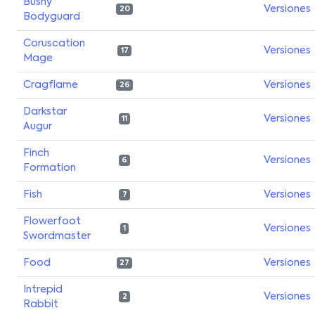
Bushy
Versiones
20
Bodyguard
Coruscation
Versiones
17
Mage
Cragflame
Versiones
26
Darkstar
Versiones
11
Augur
Finch
Versiones
6
Formation
Fish
Versiones
7
Flowerfoot
Versiones
1
Swordmaster
Food
Versiones
27
Intrepid
Versiones
2
Rabbit