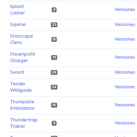
Splash
Versiones
8
Lasher
Squirrel
Versiones
23
Starscape
Versiones
15
Cleric
Steampath
Versiones
19
Charger
Sword
Versiones
28
Tender
Versiones
24
Wildguide
Thornplate
Versiones
16
Intimidator
Thundertrap
Versiones
9
Trainer