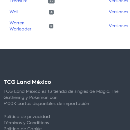
Treasure
Versiones
29
Wall
Versiones
4
Warren
Versiones
5
Warleader
TCG Land México
TCG Land México es tu tienda de singles de Magic: The
Gathering y Pokémon con
+100K cartas disponibles de importación
Política de privacidad
Términos y Conditions
Política de Cookie