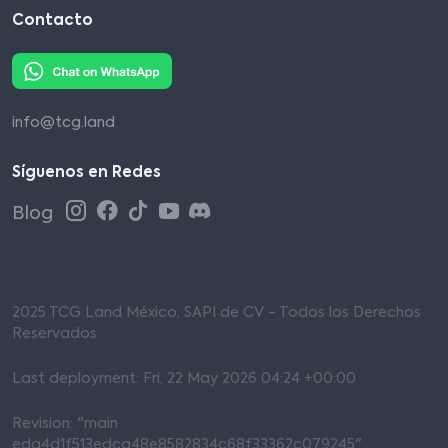
Contacto
info@tcg.land
Síguenos en Redes
Blog
2025 TCG Land México, SAPI de CV - Todos los Derechos
Reservados
Last deployment: Fri, 22 May 2026 04:24 +00:00
Revision: "main
eda4d1f513edca48e8582834c68f33362c079245"