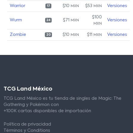
Warrior
$10
$53
Versiones
MXN
MXN
17
$100
Wurm
$71
Versiones
MXN
24
MXN
Zombie
$10
$11
Versiones
MXN
MXN
20
TCG Land México
TCG Land México es tu tienda de singles de Magic: The
Gathering y Pokémon con
+100K cartas disponibles de importación
Política de privacidad
Términos y Conditions