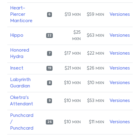
Heart-
Piercer
$13
$59
Versiones
MXN
MXN
6
Manticore
$25
Hippo
$63
Versiones
MXN
22
MXN
Honored
$17
$22
Versiones
MXN
MXN
7
Hydra
Insect
$21
$26
Versiones
MXN
MXN
19
Labyrinth
$10
$10
Versiones
MXN
MXN
8
Guardian
Oketra's
$10
$53
Versiones
MXN
MXN
9
Attendant
Punchcard
/
$10
$11
Versiones
MXN
MXN
26
Punchcard