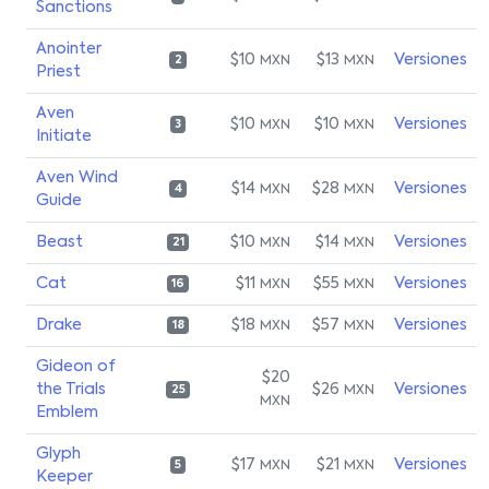
Sanctions
Anointer
$10
$13
Versiones
MXN
MXN
2
Priest
Aven
$10
$10
Versiones
MXN
MXN
3
Initiate
Aven Wind
$14
$28
Versiones
MXN
MXN
4
Guide
Beast
$10
$14
Versiones
MXN
MXN
21
Cat
$11
$55
Versiones
MXN
MXN
16
Drake
$18
$57
Versiones
MXN
MXN
18
Gideon of
$20
the Trials
$26
Versiones
MXN
25
MXN
Emblem
Glyph
$17
$21
Versiones
MXN
MXN
5
Keeper