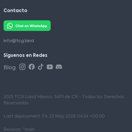
Contacto
info@tcg.land
Síguenos en Redes
Blog
2025 TCG Land México, SAPI de CV - Todos los Derechos
Reservados
Last deployment: Fri, 22 May 2026 04:24 +00:00
Revision: "main