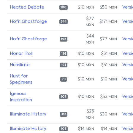
Heated Debate
$10
$50
Vers
MXN
MXN
106
$77
Hofri Ghostforge
$171
Vers
MXN
344
MXN
$44
Hofri Ghostforge
$77
Vers
MXN
192
MXN
Honor Troll
$10
$51
Vers
MXN
MXN
134
Humiliate
$10
$51
Vers
MXN
MXN
193
Hunt for
$10
$10
Vers
MXN
MXN
73
Specimens
Igneous
$10
$53
Vers
MXN
MXN
107
Inspiration
$26
Illuminate History
$30
Vers
MXN
312
MXN
Illuminate History
$14
$14
Vers
MXN
MXN
108