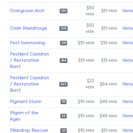
$50
Overgrown Arch
$51
Vers
MXN
139
MXN
$50
Owlin Shieldmage
$51
Vers
MXN
210
MXN
Pest Summoning
$10
$10
Vers
MXN
MXN
211
Pestilent Cauldron
/ Restorative
$13
$13
Vers
MXN
MXN
154
Burst
Pestilent Cauldron
$22
/ Restorative
$64
Vers
MXN
327
MXN
Burst
Pigment Storm
$10
$49
Vers
MXN
MXN
111
Pilgrim of the
$10
$49
Vers
MXN
MXN
22
Ages
Pillardrop Rescuer
$10
$51
Vers
MXN
MXN
23