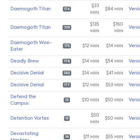
$33
Daemogoth Titan
$84
Vers
MXN
174
MXN
$135
$160
Daemogoth Titan
Vers
339
MXN
MXN
Daemogoth Woe-
$12
$14
Vers
MXN
MXN
175
Eater
Deadly Brew
$14
$54
Vers
MXN
MXN
176
Decisive Denial
$14
$41
Vers
MXN
MXN
382
Decisive Denial
$12
$53
Vers
MXN
MXN
177
Defend the
$10
$50
Vers
MXN
MXN
12
Campus
$50
Detention Vortex
$50
Vers
MXN
13
MXN
Devastating
$11
$55
Vers
MXN
MXN
14