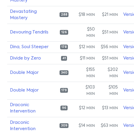
Mastery
Devastating
$18
$21
Vers
MXN
MXN
288
Mastery
$50
Devouring Tendrils
$51
Vers
MXN
126
MXN
Dina, Soul Steeper
$12
$56
Vers
MXN
MXN
178
Divide by Zero
$11
$51
Vers
MXN
MXN
41
$155
$202
Double Major
Vers
340
MXN
MXN
$103
$105
Double Major
Vers
179
MXN
MXN
Draconic
$12
$13
Vers
MXN
MXN
96
Intervention
Draconic
$14
$63
Vers
MXN
MXN
309
Intervention