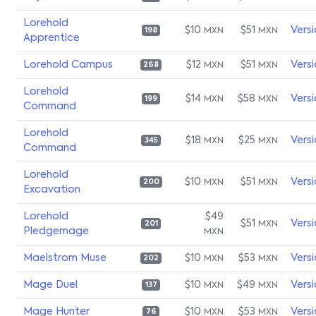
Lorehold
$10
$51
Vers
MXN
MXN
198
Apprentice
Lorehold Campus
$12
$51
Vers
MXN
MXN
268
Lorehold
$14
$58
Vers
MXN
MXN
199
Command
Lorehold
$18
$25
Vers
MXN
MXN
345
Command
Lorehold
$10
$51
Vers
MXN
MXN
200
Excavation
Lorehold
$49
$51
Vers
MXN
201
Pledgemage
MXN
Maelstrom Muse
$10
$53
Vers
MXN
MXN
202
Mage Duel
$10
$49
Vers
MXN
MXN
137
Mage Hunter
$10
$53
Vers
MXN
MXN
76