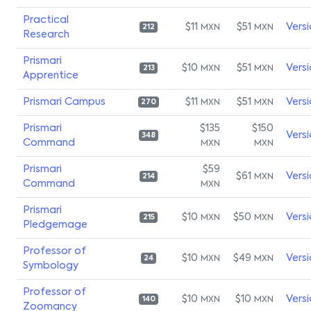
Practical
$11
$51
Vers
MXN
MXN
212
Research
Prismari
$10
$51
Vers
MXN
MXN
213
Apprentice
Prismari Campus
$11
$51
Vers
MXN
MXN
270
Prismari
$135
$150
Vers
348
Command
MXN
MXN
Prismari
$59
$61
Vers
MXN
214
Command
MXN
Prismari
$10
$50
Vers
MXN
MXN
215
Pledgemage
Professor of
$10
$49
Vers
MXN
MXN
24
Symbology
Professor of
$10
$10
Vers
MXN
MXN
140
Zoomancy