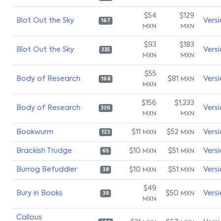
$54
$129
Blot Out the Sky
Vers
167
MXN
MXN
$93
$183
Blot Out the Sky
Vers
335
MXN
MXN
$55
Body of Research
$81
Vers
MXN
168
MXN
$156
$1,233
Body of Research
Vers
336
MXN
MXN
Bookwurm
$11
$52
Vers
MXN
MXN
123
Brackish Trudge
$10
$51
Vers
MXN
MXN
65
Burrog Befuddler
$10
$51
Vers
MXN
MXN
38
$49
Bury in Books
$50
Vers
MXN
39
MXN
Callous