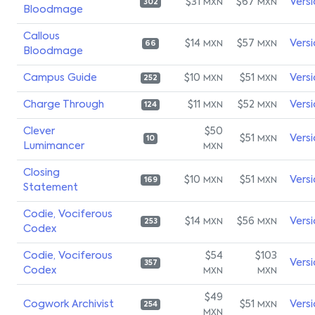
$31
$67
Vers
MXN
MXN
302
Bloodmage
Callous
$14
$57
Vers
MXN
MXN
66
Bloodmage
Campus Guide
$10
$51
Vers
MXN
MXN
252
Charge Through
$11
$52
Vers
MXN
MXN
124
Clever
$50
$51
Vers
MXN
10
Lumimancer
MXN
Closing
$10
$51
Vers
MXN
MXN
169
Statement
Codie, Vociferous
$14
$56
Vers
MXN
MXN
253
Codex
Codie, Vociferous
$54
$103
Vers
357
Codex
MXN
MXN
$49
Cogwork Archivist
$51
Vers
MXN
254
MXN