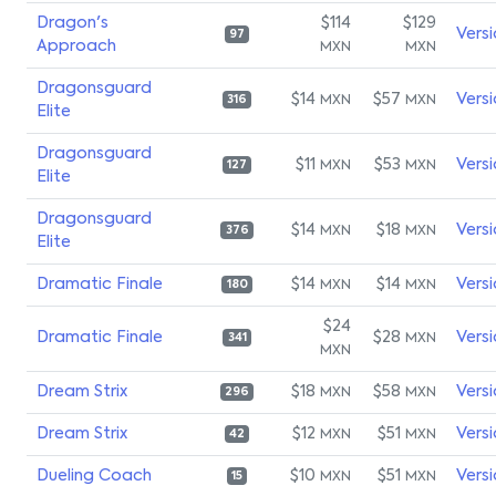
Dragon's
$114
$129
Vers
97
Approach
MXN
MXN
Dragonsguard
$14
$57
Vers
MXN
MXN
316
Elite
Dragonsguard
$11
$53
Vers
MXN
MXN
127
Elite
Dragonsguard
$14
$18
Vers
MXN
MXN
376
Elite
Dramatic Finale
$14
$14
Vers
MXN
MXN
180
$24
Dramatic Finale
$28
Vers
MXN
341
MXN
Dream Strix
$18
$58
Vers
MXN
MXN
296
Dream Strix
$12
$51
Vers
MXN
MXN
42
Dueling Coach
$10
$51
Vers
MXN
MXN
15