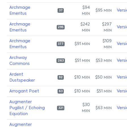
Archmage
$94
$95
Vers
MXN
37
Emeritus
MXN
Archmage
$242
$297
Vers
295
Emeritus
MXN
MXN
Archmage
$109
$91
Vers
MXN
377
Emeritus
MXN
Archway
$51
$53
Vers
MXN
MXN
263
Commons
Ardent
$10
$50
Vers
MXN
MXN
92
Dustspeaker
Arrogant Poet
$10
$51
Vers
MXN
MXN
63
Augmenter
$30
Pugilist / Echoing
$63
Vers
MXN
321
MXN
Equation
Augmenter