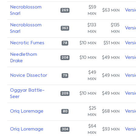
Necroblossom
$59
$63
Vers
MXN
269
Snarl
MXN
Necroblossom
$133
$135
Vers
363
Snarl
MXN
MXN
Necrotic Fumes
$10
$51
Vers
MXN
MXN
78
Needlethorn
$10
$49
Vers
MXN
MXN
208
Drake
$49
Novice Dissector
$49
Vers
MXN
79
MXN
Oggyar Battle-
$10
$49
Vers
MXN
MXN
209
Seer
$25
Oriq Loremage
$68
Vers
MXN
80
MXN
$64
Oriq Loremage
$93
Vers
MXN
304
MXN