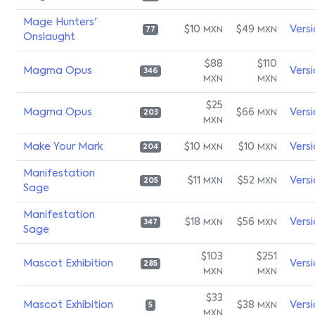
Mage Hunters'
$10
$49
Vers
MXN
MXN
77
Onslaught
$88
$110
Magma Opus
Vers
346
MXN
MXN
$25
Magma Opus
$66
Vers
MXN
203
MXN
Make Your Mark
$10
$10
Vers
MXN
MXN
204
Manifestation
$11
$52
Vers
MXN
MXN
205
Sage
Manifestation
$18
$56
Vers
MXN
MXN
347
Sage
$103
$251
Mascot Exhibition
Vers
285
MXN
MXN
$33
Mascot Exhibition
$38
Vers
MXN
5
MXN