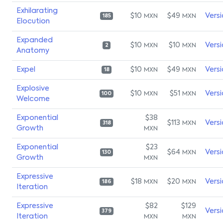
Exhilarating
$10
$49
Vers
MXN
MXN
185
Elocution
Expanded
$10
$10
Vers
MXN
MXN
2
Anatomy
Expel
$10
$49
Vers
MXN
MXN
18
Explosive
$10
$51
Vers
MXN
MXN
100
Welcome
Exponential
$38
$113
Vers
MXN
318
Growth
MXN
Exponential
$23
$64
Vers
MXN
130
Growth
MXN
Expressive
$18
$20
Vers
MXN
MXN
186
Iteration
Expressive
$82
$129
Vers
379
Iteration
MXN
MXN