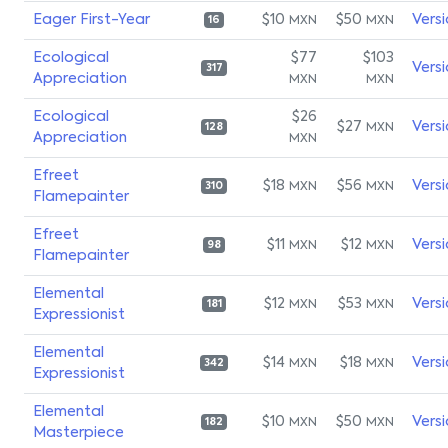
Eager First-Year
$10
$50
Vers
MXN
MXN
16
Ecological
$77
$103
Vers
317
Appreciation
MXN
MXN
Ecological
$26
$27
Vers
MXN
128
Appreciation
MXN
Efreet
$18
$56
Vers
MXN
MXN
310
Flamepainter
Efreet
$11
$12
Vers
MXN
MXN
98
Flamepainter
Elemental
$12
$53
Vers
MXN
MXN
181
Expressionist
Elemental
$14
$18
Vers
MXN
MXN
342
Expressionist
Elemental
$10
$50
Vers
MXN
MXN
182
Masterpiece