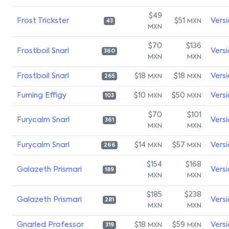
$49
Frost Trickster
$51
Vers
MXN
43
MXN
$70
$136
Frostboil Snarl
Vers
360
MXN
MXN
Frostboil Snarl
$18
$18
Vers
MXN
MXN
265
Fuming Effigy
$10
$50
Vers
MXN
MXN
103
$70
$101
Furycalm Snarl
Vers
361
MXN
MXN
Furycalm Snarl
$14
$57
Vers
MXN
MXN
266
$154
$168
Galazeth Prismari
Vers
189
MXN
MXN
$185
$238
Galazeth Prismari
Vers
281
MXN
MXN
Gnarled Professor
$18
$59
Vers
MXN
MXN
319