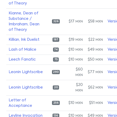
of Theory
Kianne, Dean of
Substance /
$17
$58
Vers
MXN
MXN
326
Imbraham, Dean
of Theory
Killian, Ink Duelist
$19
$22
Vers
MXN
MXN
197
Lash of Malice
$10
$49
Vers
MXN
MXN
74
Leech Fanatic
$10
$50
Vers
MXN
MXN
75
$60
Leonin Lightscribe
$77
Vers
MXN
290
MXN
$20
Leonin Lightscribe
$62
Vers
MXN
20
MXN
Letter of
$10
$51
Vers
MXN
MXN
256
Acceptance
Leyline Invocation
$10
$49
Vers
MXN
MXN
136