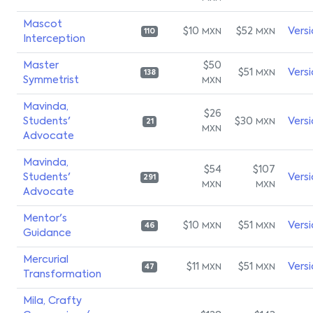
Mascot
$10
$52
Vers
MXN
MXN
110
Interception
Master
$50
$51
Vers
MXN
138
Symmetrist
MXN
Mavinda,
$26
Students'
$30
Vers
MXN
21
MXN
Advocate
Mavinda,
$54
$107
Students'
Vers
291
MXN
MXN
Advocate
Mentor's
$10
$51
Vers
MXN
MXN
46
Guidance
Mercurial
$11
$51
Vers
MXN
MXN
47
Transformation
Mila, Crafty