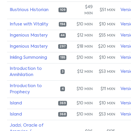
$49
Illustrious Historian
$51
Vers
MXN
109
MXN
Infuse with Vitality
$10
$10
Vers
MXN
MXN
194
Ingenious Mastery
$12
$55
Vers
MXN
MXN
44
Ingenious Mastery
$18
$20
Vers
MXN
MXN
297
Inkling Summoning
$10
$10
Vers
MXN
MXN
195
Introduction to
$12
$53
Vers
MXN
MXN
3
Annihilation
Introduction to
$10
$11
Vers
MXN
MXN
4
Prophecy
Island
$10
$10
Vers
MXN
MXN
369
Island
$10
$53
Vers
MXN
MXN
368
Jadzi, Oracle of