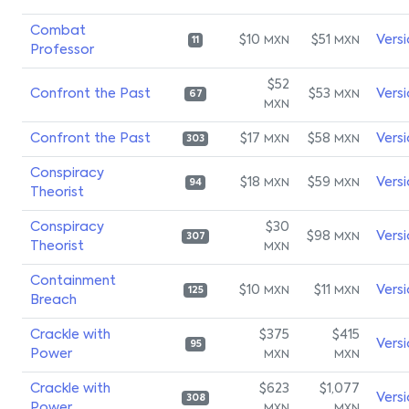
Combat
$10
$51
Vers
MXN
MXN
11
Professor
$52
Confront the Past
$53
Vers
MXN
67
MXN
Confront the Past
$17
$58
Vers
MXN
MXN
303
Conspiracy
$18
$59
Vers
MXN
MXN
94
Theorist
Conspiracy
$30
$98
Vers
MXN
307
Theorist
MXN
Containment
$10
$11
Vers
MXN
MXN
125
Breach
Crackle with
$375
$415
Vers
95
Power
MXN
MXN
Crackle with
$623
$1,077
Vers
308
Power