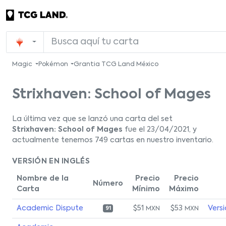
Magic
Pokémon
Grantia TCG Land México
Strixhaven: School of Mages
La última vez que se lanzó una carta del set
Strixhaven: School of Mages
fue el 23/04/2021, y
actualmente tenemos 749 cartas en nuestro inventario.
VERSIÓN EN INGLÉS
Nombre de la
Precio
Precio
Número
Carta
Mínimo
Máximo
Academic Dispute
$51
$53
Vers
MXN
MXN
91