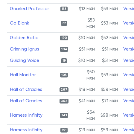
Gnarled Professor
$12
$53
Vers
MXN
MXN
133
$53
Go Blank
$53
Vers
MXN
72
MXN
Golden Ratio
$10
$52
Vers
MXN
MXN
190
Grinning Ignus
$51
$51
Vers
MXN
MXN
104
Guiding Voice
$10
$51
Vers
MXN
MXN
19
$50
Hall Monitor
$53
Vers
MXN
105
MXN
Hall of Oracles
$18
$59
Vers
MXN
MXN
267
Hall of Oracles
$41
$71
Vers
MXN
MXN
362
$64
Harness Infinity
$98
Vers
MXN
343
MXN
Harness Infinity
$19
$59
Vers
MXN
MXN
191