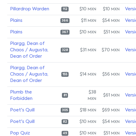
Pillardrop Warden
$10
$10
Vers
MXN
MXN
112
Plains
$11
$54
Vers
MXN
MXN
366
Plains
$10
$51
Vers
MXN
MXN
367
Plargg, Dean of
Chaos / Augusta,
$31
$70
Vers
MXN
MXN
328
Dean of Order
Plargg, Dean of
Chaos / Augusta,
$14
$56
Vers
MXN
MXN
155
Dean of Order
Plumb the
$38
$61
Vers
MXN
81
Forbidden
MXN
Poet's Quill
$18
$69
Vers
MXN
MXN
305
Poet's Quill
$10
$54
Vers
MXN
MXN
82
Pop Quiz
$10
$51
Vers
MXN
MXN
49