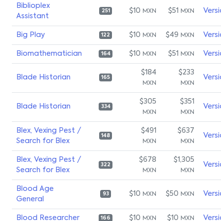
Biblioplex
$10
$51
Vers
MXN
MXN
251
Assistant
Big Play
$10
$49
Vers
MXN
MXN
122
Biomathematician
$10
$51
Vers
MXN
MXN
164
$184
$233
Blade Historian
Vers
165
MXN
MXN
$305
$351
Blade Historian
Vers
334
MXN
MXN
Blex, Vexing Pest /
$491
$637
Vers
148
Search for Blex
MXN
MXN
Blex, Vexing Pest /
$678
$1,305
Vers
322
Search for Blex
MXN
MXN
Blood Age
$10
$50
Vers
MXN
MXN
93
General
Blood Researcher
$10
$10
Vers
MXN
MXN
166