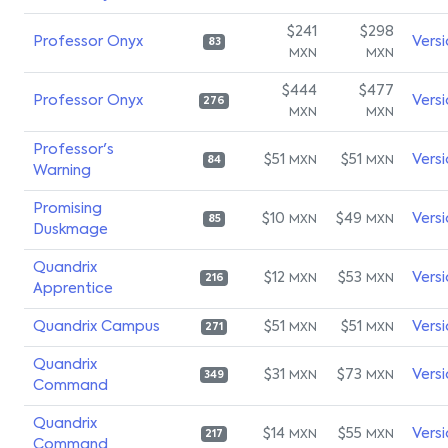
$241
$298
Professor Onyx
Vers
83
MXN
MXN
$444
$477
Professor Onyx
Vers
276
MXN
MXN
Professor's
$51
$51
Vers
MXN
MXN
84
Warning
Promising
$10
$49
Vers
MXN
MXN
85
Duskmage
Quandrix
$12
$53
Vers
MXN
MXN
216
Apprentice
Quandrix Campus
$51
$51
Vers
MXN
MXN
271
Quandrix
$31
$73
Vers
MXN
MXN
349
Command
Quandrix
$14
$55
Vers
MXN
MXN
217
Command