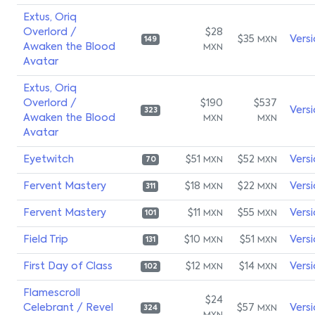
Extus, Oriq
Overlord /
$28
$35
Vers
MXN
149
Awaken the Blood
MXN
Avatar
Extus, Oriq
Overlord /
$190
$537
Vers
323
Awaken the Blood
MXN
MXN
Avatar
Eyetwitch
$51
$52
Vers
MXN
MXN
70
Fervent Mastery
$18
$22
Vers
MXN
MXN
311
Fervent Mastery
$11
$55
Vers
MXN
MXN
101
Field Trip
$10
$51
Vers
MXN
MXN
131
First Day of Class
$12
$14
Vers
MXN
MXN
102
Flamescroll
$24
Celebrant / Revel
$57
Vers
MXN
324