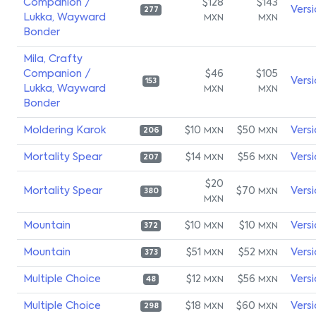
Companion /
$128
$143
Vers
277
Lukka, Wayward
MXN
MXN
Bonder
Mila, Crafty
Companion /
$46
$105
Vers
153
Lukka, Wayward
MXN
MXN
Bonder
Moldering Karok
$10
$50
Vers
MXN
MXN
206
Mortality Spear
$14
$56
Vers
MXN
MXN
207
$20
Mortality Spear
$70
Vers
MXN
380
MXN
Mountain
$10
$10
Vers
MXN
MXN
372
Mountain
$51
$52
Vers
MXN
MXN
373
Multiple Choice
$12
$56
Vers
MXN
MXN
48
Multiple Choice
$18
$60
Vers
MXN
MXN
298