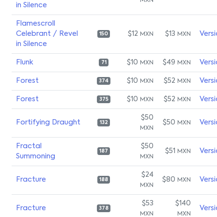
MXN
in Silence
Flamescroll
Celebrant / Revel
$12
$13
Vers
MXN
MXN
150
in Silence
Flunk
$10
$49
Vers
MXN
MXN
71
Forest
$10
$52
Vers
MXN
MXN
374
Forest
$10
$52
Vers
MXN
MXN
375
$50
Fortifying Draught
$50
Vers
MXN
132
MXN
Fractal
$50
$51
Vers
MXN
187
Summoning
MXN
$24
Fracture
$80
Vers
MXN
188
MXN
$53
$140
Fracture
Vers
378
MXN
MXN