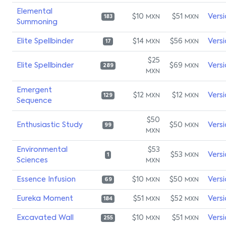
Elemental
$10
$51
Vers
MXN
MXN
183
Summoning
Elite Spellbinder
$14
$56
Vers
MXN
MXN
17
$25
Elite Spellbinder
$69
Vers
MXN
289
MXN
Emergent
$12
$12
Vers
MXN
MXN
129
Sequence
$50
Enthusiastic Study
$50
Vers
MXN
99
MXN
Environmental
$53
$53
Vers
MXN
1
Sciences
MXN
Essence Infusion
$10
$50
Vers
MXN
MXN
69
Eureka Moment
$51
$52
Vers
MXN
MXN
184
Excavated Wall
$10
$51
Vers
MXN
MXN
255