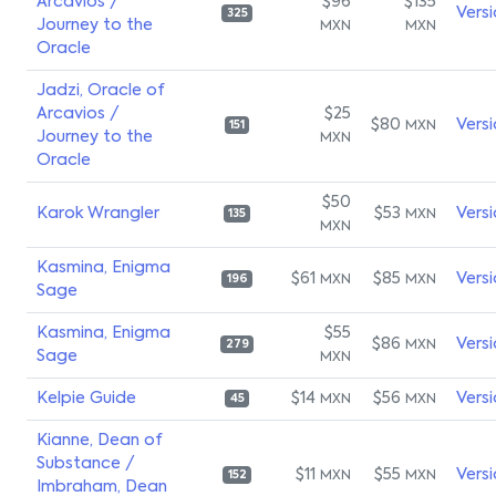
Arcavios /
$96
$135
Vers
325
Journey to the
MXN
MXN
Oracle
Jadzi, Oracle of
Arcavios /
$25
$80
Vers
MXN
151
Journey to the
MXN
Oracle
$50
Karok Wrangler
$53
Vers
MXN
135
MXN
Kasmina, Enigma
$61
$85
Vers
MXN
MXN
196
Sage
Kasmina, Enigma
$55
$86
Vers
MXN
279
Sage
MXN
Kelpie Guide
$14
$56
Vers
MXN
MXN
45
Kianne, Dean of
Substance /
$11
$55
Vers
MXN
MXN
152
Imbraham, Dean