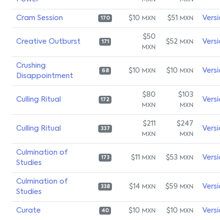
MXN
MXN
Cram Session
$10
$51
Vers
MXN
MXN
170
$50
Creative Outburst
$52
Vers
MXN
171
MXN
Crushing
$10
$10
Vers
MXN
MXN
68
Disappointment
$80
$103
Culling Ritual
Vers
172
MXN
MXN
$211
$247
Culling Ritual
Vers
337
MXN
MXN
Culmination of
$11
$53
Vers
MXN
MXN
173
Studies
Culmination of
$14
$59
Vers
MXN
MXN
338
Studies
Curate
$10
$10
Vers
MXN
MXN
40