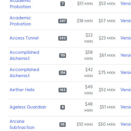
Academic
$51
$53
Vers
MXN
MXN
7
Probation
Academic
$18
$57
Vers
MXN
MXN
287
Probation
$22
Access Tunnel
$23
Vers
MXN
262
MXN
Accomplished
$58
$61
Vers
MXN
119
Alchemist
MXN
Accomplished
$42
$75
Vers
MXN
314
Alchemist
MXN
$49
Aether Helix
$52
Vers
MXN
162
MXN
$48
Ageless Guardian
$51
Vers
MXN
8
MXN
Arcane
$10
$50
Vers
MXN
MXN
36
Subtraction