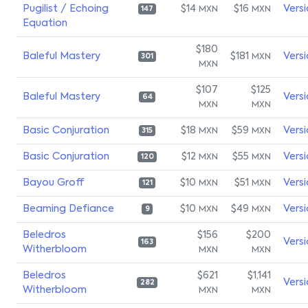
Pugilist / Echoing
$14
$16
Vers
MXN
MXN
147
Equation
$180
Baleful Mastery
$181
Vers
MXN
301
MXN
$107
$125
Baleful Mastery
Vers
64
MXN
MXN
Basic Conjuration
$18
$59
Vers
MXN
MXN
315
Basic Conjuration
$12
$55
Vers
MXN
MXN
120
Bayou Groff
$10
$51
Vers
MXN
MXN
121
Beaming Defiance
$10
$49
Vers
MXN
MXN
9
Beledros
$156
$200
Vers
163
Witherbloom
MXN
MXN
Beledros
$621
$1,141
Vers
282
Witherbloom
MXN
MXN