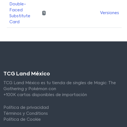
Double-
Faced
Versiones
1
Substitute
Card
TCG Land México
TCG Land México es tu tienda de singles de Magic: The
Gathering y Pokémon con
+100K cartas disponibles de importación
Política de privacidad
Términos y Conditions
Política de Cookie