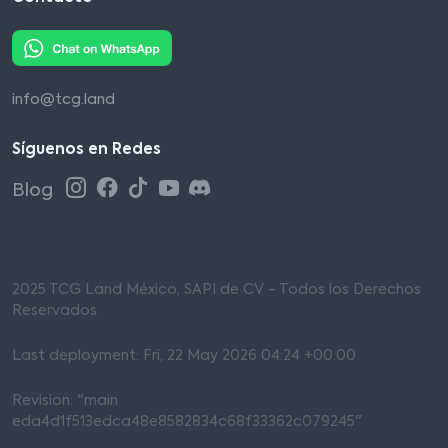
info@tcg.land
Síguenos en Redes
Blog
2025 TCG Land México, SAPI de CV - Todos los Derechos
Reservados
Last deployment: Fri, 22 May 2026 04:24 +00:00
Revision: "main
eda4d1f513edca48e8582834c68f33362c079245"