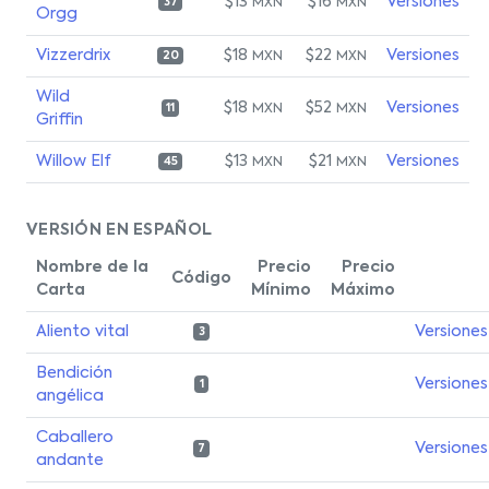
$13
$16
Versiones
MXN
MXN
37
Orgg
Vizzerdrix
$18
$22
Versiones
MXN
MXN
20
Wild
$18
$52
Versiones
MXN
MXN
11
Griffin
Willow Elf
$13
$21
Versiones
MXN
MXN
45
VERSIÓN EN ESPAÑOL
Nombre de la
Precio
Precio
Código
Carta
Mínimo
Máximo
Aliento vital
Versiones
3
Bendición
Versiones
1
angélica
Caballero
Versiones
7
andante