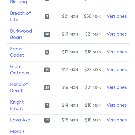
Blessing
Breath of
$21
$56
Versiones
MXN
MXN
3
Life
Durkwood
$16
$21
Versiones
MXN
MXN
38
Boars
Eager
$12
$18
Versiones
MXN
MXN
5
Cadet
Giant
$17
$23
Versiones
MXN
MXN
14
Octopus
Hand of
$18
$21
Versiones
MXN
MXN
25
Death
Knight
$14
$18
Versiones
MXN
MXN
7
Errant
Lava Axe
$18
$18
Versiones
MXN
MXN
31
Mons's