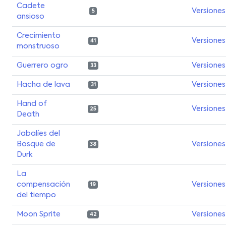
Cadete
Versiones
5
ansioso
Crecimiento
Versiones
41
monstruoso
Guerrero ogro
Versiones
33
Hacha de lava
Versiones
31
Hand of
Versiones
25
Death
Jabalíes del
Bosque de
Versiones
38
Durk
La
compensación
Versiones
19
del tiempo
Moon Sprite
Versiones
42