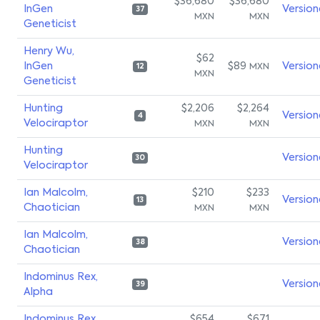
$36,680
$36,680
InGen
Version
37
MXN
MXN
Geneticist
Henry Wu,
$62
InGen
$89
Version
MXN
12
MXN
Geneticist
Hunting
$2,206
$2,264
Version
4
Velociraptor
MXN
MXN
Hunting
Version
30
Velociraptor
Ian Malcolm,
$210
$233
Version
13
Chaotician
MXN
MXN
Ian Malcolm,
Version
38
Chaotician
Indominus Rex,
Version
39
Alpha
Indominus Rex,
$654
$671