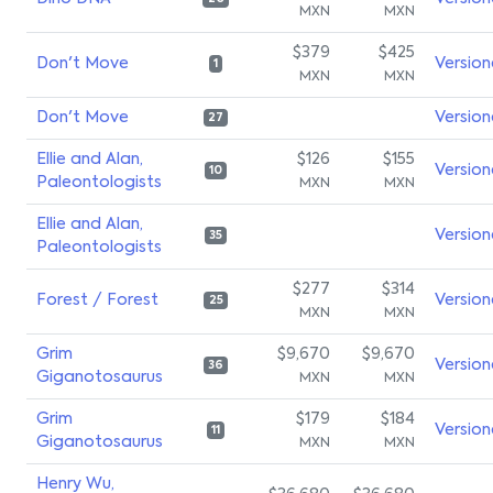
MXN
MXN
$379
$425
Don't Move
Version
1
MXN
MXN
Don't Move
Version
27
Ellie and Alan,
$126
$155
Version
10
Paleontologists
MXN
MXN
Ellie and Alan,
Version
35
Paleontologists
$277
$314
Forest / Forest
Version
25
MXN
MXN
Grim
$9,670
$9,670
Version
36
Giganotosaurus
MXN
MXN
Grim
$179
$184
Version
11
Giganotosaurus
MXN
MXN
Henry Wu,