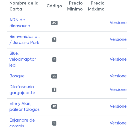
Nombre de la
Precio
Precio
Código
Carta
Mínimo
Máximo
ADN de
Versione
20
dinosaurio
Bienvenidos a...
Versione
7
/ Jurassic Park
Blue,
velocirraptor
Versione
8
leal
Bosque
Versione
25
Dilofosaurio
Versione
3
gargajeante
Ellie y Alan,
Versione
10
paleontólogos
Enjambre de
Versione
9
compis