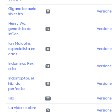
Giganotosaurio
Versione
11
siniestro
Henry Wu,
genetista de
Versione
12
InGen
Ian Malcolm,
especialista en
Versione
13
caos
Indominus Rex,
Versione
14
alfa
Indorraptor, el
híbrido
Versione
15
perfecto
Isla
Versione
22
La vida se abre
Versione
5