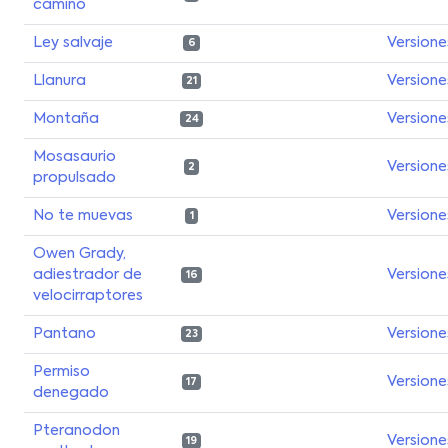
camino
Ley salvaje
Versione
6
Llanura
Versione
21
Montaña
Versione
24
Mosasaurio
Versione
2
propulsado
No te muevas
Versione
1
Owen Grady,
adiestrador de
Versione
16
velocirraptores
Pantano
Versione
23
Permiso
Versione
17
denegado
Pteranodon
Versione
19