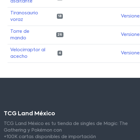
asaltante
Tiranosaurio
Versione
18
voraz
Torre de
Versione
26
mando
Velocirraptor al
Versione
4
acecho
TCG Land México
TCG Land México es tu tienda de singles de Magic: The
Gathering y Pokémon con
+100K cartas disponibles de importación