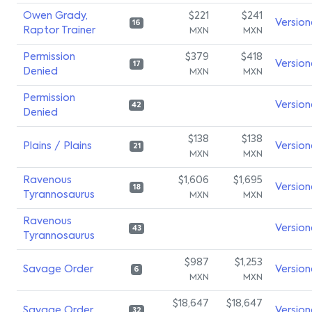
Owen Grady,
$221
$241
Version
16
Raptor Trainer
MXN
MXN
Permission
$379
$418
Version
17
Denied
MXN
MXN
Permission
Version
42
Denied
$138
$138
Plains / Plains
Version
21
MXN
MXN
Ravenous
$1,606
$1,695
Version
18
Tyrannosaurus
MXN
MXN
Ravenous
Version
43
Tyrannosaurus
$987
$1,253
Savage Order
Version
6
MXN
MXN
$18,647
$18,647
Savage Order
Version
32