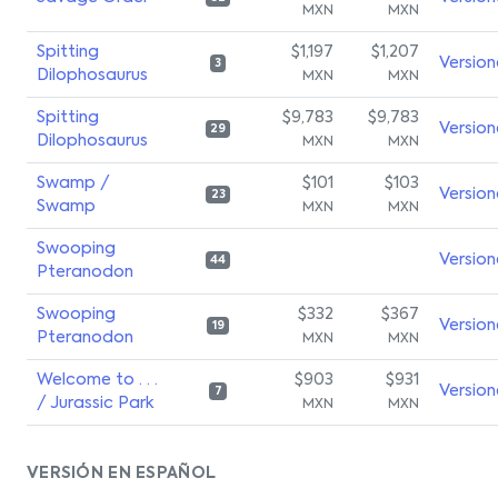
MXN
MXN
Spitting
$1,197
$1,207
Version
3
Dilophosaurus
MXN
MXN
Spitting
$9,783
$9,783
Version
29
Dilophosaurus
MXN
MXN
Swamp /
$101
$103
Version
23
Swamp
MXN
MXN
Swooping
Version
44
Pteranodon
Swooping
$332
$367
Version
19
Pteranodon
MXN
MXN
Welcome to . . .
$903
$931
Version
7
/ Jurassic Park
MXN
MXN
VERSIÓN EN ESPAÑOL