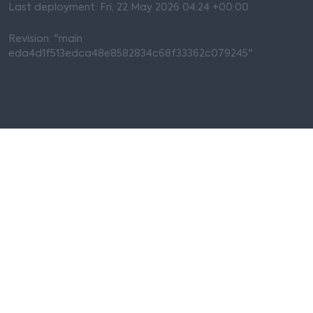
Last deployment: Fri, 22 May 2026 04:24 +00:00
Revision: "main
eda4d1f513edca48e8582834c68f33362c079245"