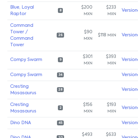
Blue, Loyal
$200
$233
Version
8
Raptor
MXN
MXN
Command
Tower /
$90
$118
Version
MXN
26
Command
MXN
Tower
$301
$393
Compy Swarm
Version
9
MXN
MXN
Compy Swarm
Version
34
Cresting
Version
28
Mosasaurus
Cresting
$156
$193
Version
2
Mosasaurus
MXN
MXN
Dino DNA
Version
45
$493
$633
Dino DNA
Version
20