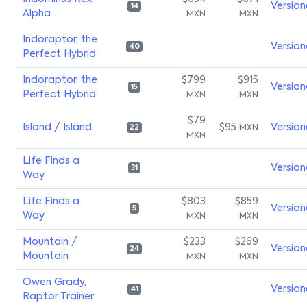
Version
14
Alpha
MXN
MXN
Indoraptor, the
Version
40
Perfect Hybrid
Indoraptor, the
$799
$915
Version
15
Perfect Hybrid
MXN
MXN
$79
Island / Island
$95
Version
MXN
22
MXN
Life Finds a
Version
31
Way
Life Finds a
$803
$859
Version
5
Way
MXN
MXN
Mountain /
$233
$269
Version
24
Mountain
MXN
MXN
Owen Grady,
Version
41
Raptor Trainer