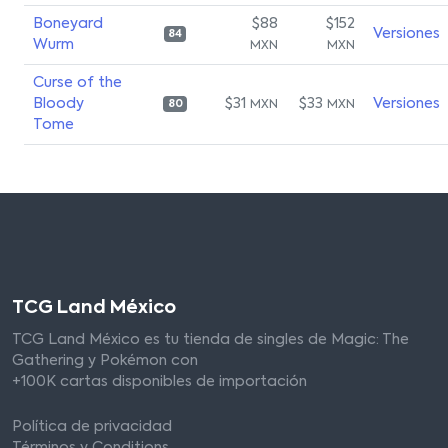
Boneyard
$88
$152
Versiones
84
Wurm
MXN
MXN
Curse of the
Bloody
$31
$33
Versiones
MXN
MXN
80
Tome
TCG Land México
TCG Land México es tu tienda de singles de Magic: The
Gathering y Pokémon con
+100K cartas disponibles de importación
Política de privacidad