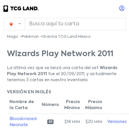
Magic
Pokémon
Grantia TCG Land México
Wizards Play Network 2011
La última vez que se lanzó una carta del set
Wizards
Play Network 2011
fue el 30/09/2011, y actualmente
tenemos 3 cartas en nuestro inventario.
VERSIÓN EN INGLÉS
Nombre de
Precio
Precio
Número
la Carta
Mínimo
Máximo
Bloodcrazed
$14
$20
Versiones
MXN
MXN
83
Neonate