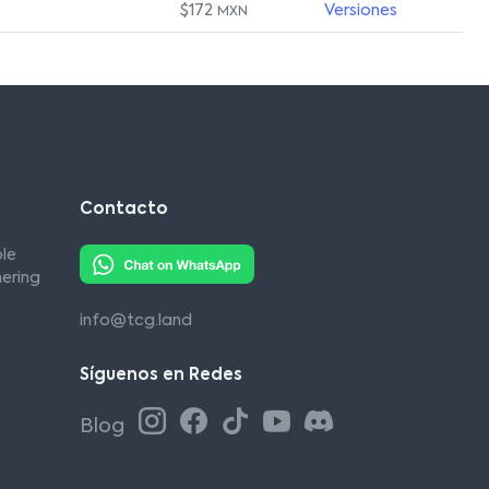
$172
Versiones
MXN
Contacto
le
ering
info@tcg.land
Síguenos en Redes
Blog