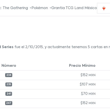
: The Gathering
Pokémon
Grantia TCG Land México
 Series
fue el 2/10/2015, y actualmente tenemos 5 cartas en n
Número
Precio Mínimo
$152
MXN
234
$107
MXN
235
$70
MXN
241
$152
MXN
247