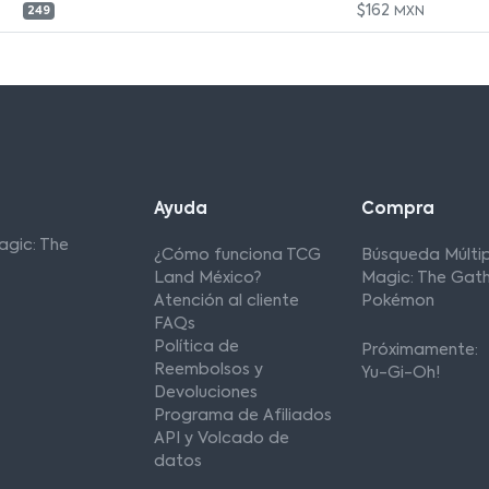
$162
MXN
249
Ayuda
Compra
agic: The
¿Cómo funciona TCG
Búsqueda Múltip
Land México?
Magic: The Gath
Atención al cliente
Pokémon
FAQs
Política de
Próximamente:
Reembolsos y
Yu-Gi-Oh!
Devoluciones
Programa de Afiliados
API y Volcado de
datos