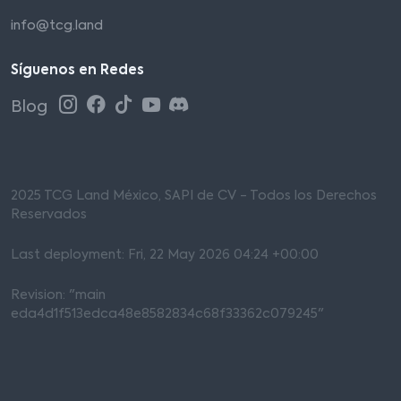
info@tcg.land
Síguenos en Redes
Blog
2025 TCG Land México, SAPI de CV - Todos los Derechos
Reservados
Last deployment: Fri, 22 May 2026 04:24 +00:00
Revision: "main
eda4d1f513edca48e8582834c68f33362c079245"