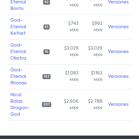
Eternal
Versiones
92
MXN
MXN
Bontu
God-
$743
$992
Eternal
Versiones
53
MXN
MXN
Kefnet
God-
$3,029
$3,029
Eternal
Versiones
16
MXN
MXN
Oketra
God-
$1,083
$1,163
Eternal
Versiones
163
MXN
MXN
Rhonas
Nicol
Bolas,
$2,606
$2,788
Versiones
207
Dragon-
MXN
MXN
God