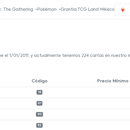
: The Gathering
Pokémon
Grantia TCG Land México
e el 1/01/2011, y actualmente tenemos 224 cartas en nuestro i
Código
Precio Mínimo
18
61
90
82