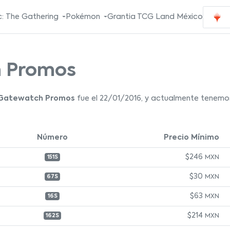
: The Gathering
Pokémon
Grantia TCG Land México
h Promos
 Gatewatch Promos
fue el 22/01/2016, y actualmente tenemos
Número
Precio Mínimo
$246
MXN
151S
$30
MXN
67S
$63
MXN
16S
$214
MXN
162S