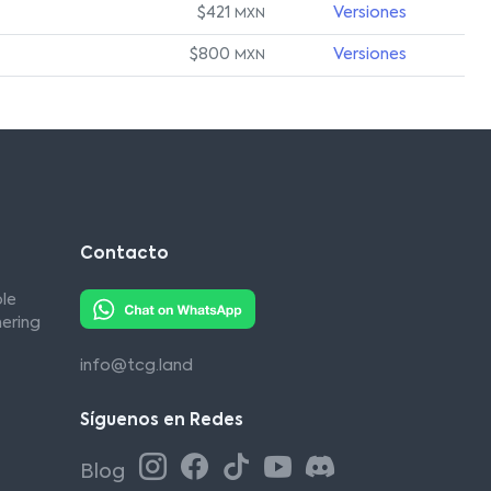
$421
Versiones
MXN
$800
Versiones
MXN
Contacto
le
ering
info@tcg.land
Síguenos en Redes
Blog