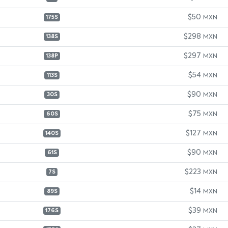
$50
MXN
175S
$298
MXN
138S
$297
MXN
138P
$54
MXN
113S
$90
MXN
30S
$75
MXN
60S
$127
MXN
140S
$90
MXN
61S
$223
MXN
7S
$14
MXN
89S
$39
MXN
176S