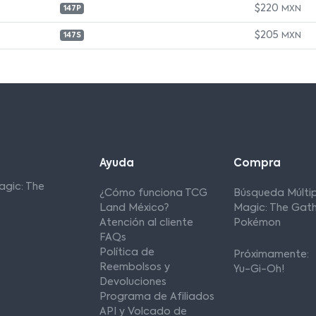
$220
MXN
147P
$205
MXN
147S
Ayuda
Compra
agic: The
¿Cómo funciona TCG
Búsqueda Múltip
Land México?
Magic: The Gath
Atención al cliente
Pokémon
FAQs
Política de
Próximamente:
Reembolsos y
Yu-Gi-Oh!
Devoluciones
Programa de Afiliados
API y Volcado de