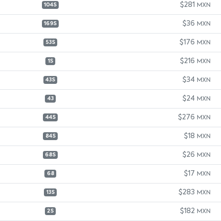
$281
MXN
104S
$36
MXN
169S
$176
MXN
53S
$216
MXN
1S
$34
MXN
43S
$24
MXN
43
$276
MXN
44S
$18
MXN
84S
$26
MXN
68S
$17
MXN
68
$283
MXN
13S
$182
MXN
2S