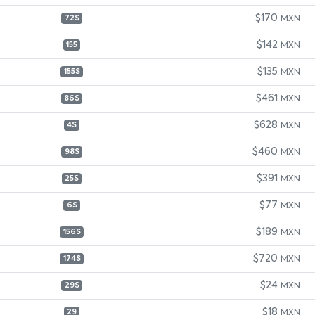
$170
MXN
72S
$142
MXN
155
$135
MXN
155S
$461
MXN
86S
$628
MXN
4S
$460
MXN
98S
$391
MXN
25S
$77
MXN
6S
$189
MXN
156S
$720
MXN
174S
$24
MXN
29S
$18
MXN
29