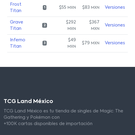
Frost
$55
$83
Versiones
MXN
MXN
1
Titan
Grave
$292
$367
Versiones
2
Titan
MXN
MXN
Inferno
$49
$79
Versiones
MXN
3
Titan
MXN
TCG Land México
TCG Land México es tu tienda de singles de Magic: The
Gathering y Pokémon con
+100K cartas disponibles de importación