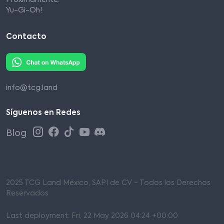
Próximamente:
Yu-Gi-Oh!
Contacto
info@tcg.land
Síguenos en Redes
Blog
2025 TCG Land México, SAPI de CV - Todos los Derechos
Reservados
Last deployment: Fri, 22 May 2026 04:24 +00:00