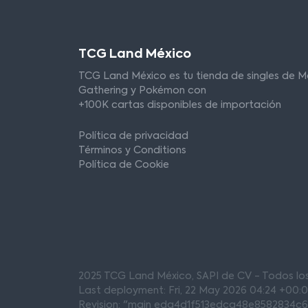
TCG Land México
TCG Land México es tu tienda de singles de M
Gathering y Pokémon con
+100K cartas disponibles de importación
Política de privacidad
Términos y Conditions
Política de Cookie
2025 TCG Land México, SAPI de CV - Todos l
Last deployment: Fri, 22 May 2026 04:24 +00:
Revision: "main eda4d1f513edca48e8582834c