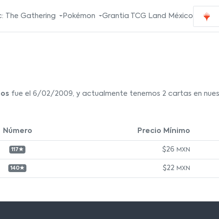
: The Gathering
Pokémon
Grantia TCG Land México
mos
fue el 6/02/2009, y actualmente tenemos 2 cartas en nuest
Número
Precio Mínimo
$26
MXN
117★
$22
MXN
140★