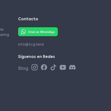
Contacto
le
ering
info@tcg.land
Síguenos en Redes
Blog