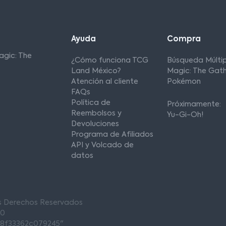
Ayuda
Compra
agic: The
¿Cómo funciona TCG
Búsqueda Múltip
Land México?
Magic: The Gath
Atención al cliente
Pokémon
FAQs
Política de
Próximamente:
Reembolsos y
Yu-Gi-Oh!
Devoluciones
Programa de Afiliados
API y Volcado de
datos
os Derechos Reservados
00
68f33362c079245"