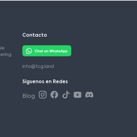
Contacto
le
ering
info@tcg.land
Síguenos en Redes
Blog