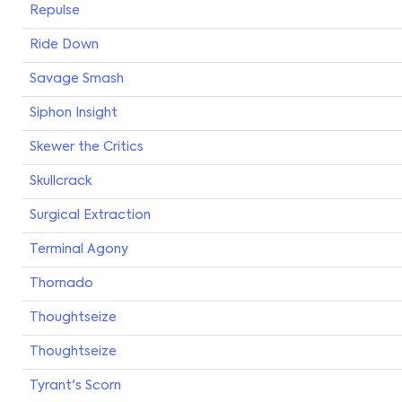
Repulse
Ride Down
Savage Smash
Siphon Insight
Skewer the Critics
Skullcrack
Surgical Extraction
Terminal Agony
Thornado
Thoughtseize
Thoughtseize
Tyrant's Scorn