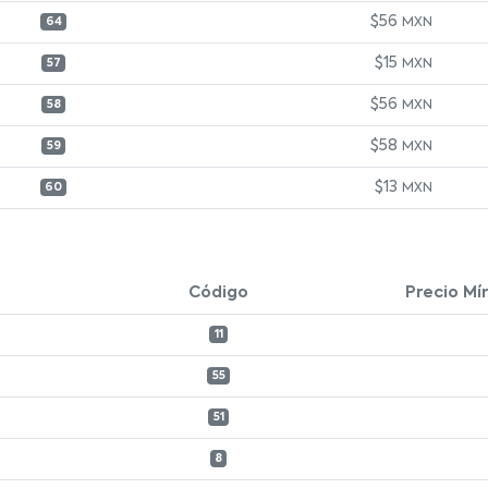
$56
MXN
64
$15
MXN
57
$56
MXN
58
$58
MXN
59
$13
MXN
60
Código
Precio Mí
11
55
51
8