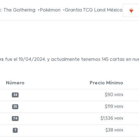
: The Gathering
Pokémon
Grantia TCG Land México
ws
fue el 19/04/2024, y actualmente tenemos 145 cartas en nue
Número
Precio Mínimo
$90
MXN
34
$119
MXN
35
$1,536
MXN
74
$38
MXN
7