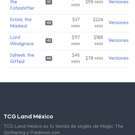
the
$99
Versiones
MXN
37
MXN
Fateshifter
Estrid, the
$37
$224
Versiones
40
Masked
MXN
MXN
Lord
$117
$188
Versiones
43
Windgrace
MXN
MXN
Saheeli, the
$46
$78
Versiones
MXN
44
Gifted
MXN
TCG Land México
TCG Land México es tu tienda de singles de Magic: The
Gathering y Pokémon con