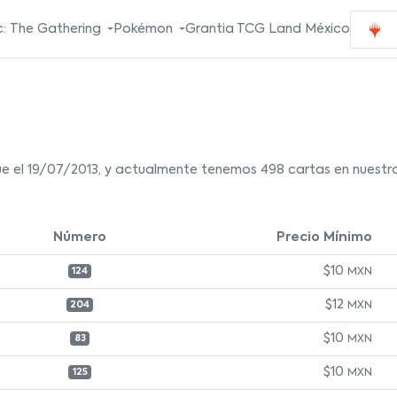
: The Gathering
Pokémon
Grantia TCG Land México
e el 19/07/2013, y actualmente tenemos 498 cartas en nuestro
Número
Precio Mínimo
$10
MXN
124
$12
MXN
204
$10
MXN
83
$10
MXN
125