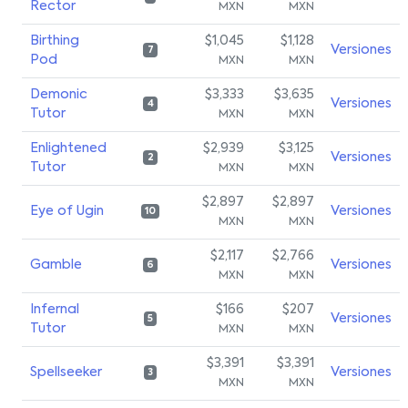
Rector
MXN
MXN
Birthing
$1,045
$1,128
Versiones
7
Pod
MXN
MXN
Demonic
$3,333
$3,635
Versiones
4
Tutor
MXN
MXN
Enlightened
$2,939
$3,125
Versiones
2
Tutor
MXN
MXN
$2,897
$2,897
Eye of Ugin
Versiones
10
MXN
MXN
$2,117
$2,766
Gamble
Versiones
6
MXN
MXN
Infernal
$166
$207
Versiones
5
Tutor
MXN
MXN
$3,391
$3,391
Spellseeker
Versiones
3
MXN
MXN