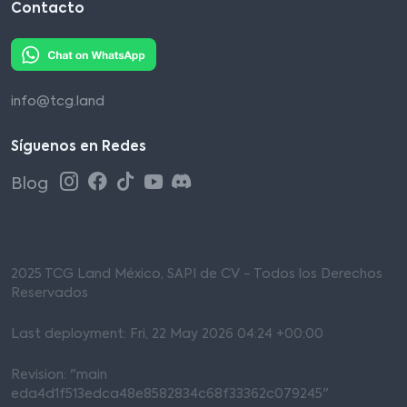
Contacto
info@tcg.land
Síguenos en Redes
Blog
2025 TCG Land México, SAPI de CV - Todos los Derechos
Reservados
Last deployment: Fri, 22 May 2026 04:24 +00:00
Revision: "main
eda4d1f513edca48e8582834c68f33362c079245"