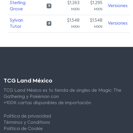
Sterling
$1,263
$1,295
Versiones
9
Grove
MXN
MXN
Sylvan
$1,548
$1,548
Versiones
8
Tutor
MXN
MXN
TCG Land México
TCG Land México es tu tienda de singles de Magic: The
Gathering y Pokémon con
+100K cartas disponibles de importación
Política de privacidad
Términos y Conditions
Política de Cookie