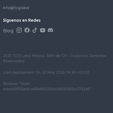
info@tcg.land
Síguenos en Redes
Blog
2025 TCG Land México, SAPI de CV - Todos los Derechos
Reservados
Last deployment: Fri, 22 May 2026 04:24 +00:00
Revision: "main
eda4d1f513edca48e8582834c68f33362c079245"