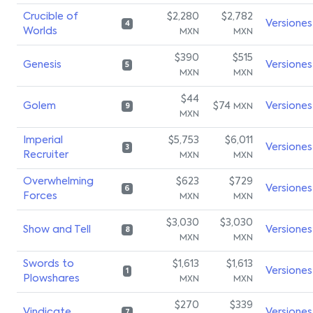
Crucible of
$2,280
$2,782
Versiones
4
Worlds
MXN
MXN
$390
$515
Genesis
Versiones
5
MXN
MXN
$44
Golem
$74
Versiones
MXN
9
MXN
Imperial
$5,753
$6,011
Versiones
3
Recruiter
MXN
MXN
Overwhelming
$623
$729
Versiones
6
Forces
MXN
MXN
$3,030
$3,030
Show and Tell
Versiones
8
MXN
MXN
Swords to
$1,613
$1,613
Versiones
1
Plowshares
MXN
MXN
$270
$339
Vindicate
Versiones
7