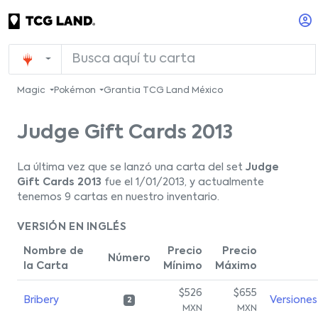
Magic
Pokémon
Grantia TCG Land México
Judge Gift Cards 2013
La última vez que se lanzó una carta del set
Judge
Gift Cards 2013
fue el 1/01/2013, y actualmente
tenemos 9 cartas en nuestro inventario.
VERSIÓN EN INGLÉS
Nombre de
Precio
Precio
Número
la Carta
Mínimo
Máximo
$526
$655
Bribery
Versiones
2
MXN
MXN