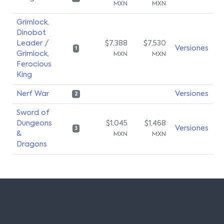
MXN
MXN
Grimlock,
Dinobot
Leader /
$7,388
$7,530
Versiones
1
Grimlock,
MXN
MXN
Ferocious
King
Nerf War
Versiones
2
Sword of
Dungeons
$1,045
$1,468
Versiones
3
&
MXN
MXN
Dragons