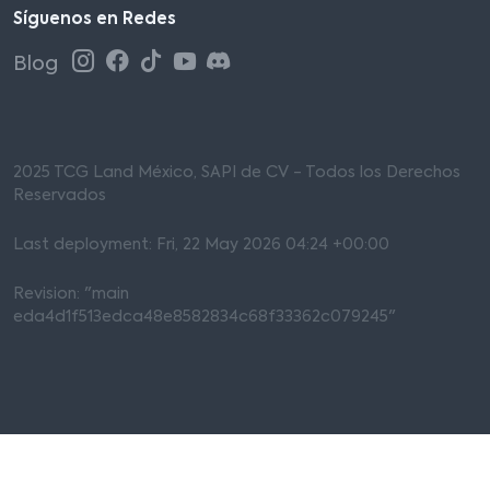
Síguenos en Redes
Blog
2025 TCG Land México, SAPI de CV - Todos los Derechos
Reservados
Last deployment: Fri, 22 May 2026 04:24 +00:00
Revision: "main
eda4d1f513edca48e8582834c68f33362c079245"