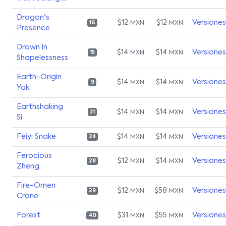
Dragon's
$12
$12
Versiones
MXN
MXN
16
Presence
Drown in
$14
$14
Versiones
MXN
MXN
15
Shapelessness
Earth-Origin
$14
$14
Versiones
MXN
MXN
9
Yak
Earthshaking
$14
$14
Versiones
MXN
MXN
31
Si
Feiyi Snake
$14
$14
Versiones
MXN
MXN
24
Ferocious
$12
$14
Versiones
MXN
MXN
28
Zheng
Fire-Omen
$12
$58
Versiones
MXN
MXN
29
Crane
Forest
$31
$55
Versiones
MXN
MXN
40