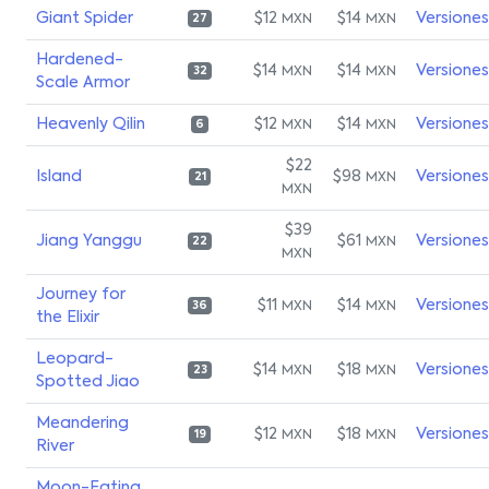
Giant Spider
$12
$14
Versiones
MXN
MXN
27
Hardened-
$14
$14
Versiones
MXN
MXN
32
Scale Armor
Heavenly Qilin
$12
$14
Versiones
MXN
MXN
6
$22
Island
$98
Versiones
MXN
21
MXN
$39
Jiang Yanggu
$61
Versiones
MXN
22
MXN
Journey for
$11
$14
Versiones
MXN
MXN
36
the Elixir
Leopard-
$14
$18
Versiones
MXN
MXN
23
Spotted Jiao
Meandering
$12
$18
Versiones
MXN
MXN
19
River
Moon-Eating