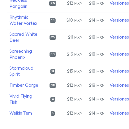
Reckless
$12
$18
Versiones
MXN
MXN
26
Pangolin
Rhythmic
$10
$14
Versiones
MXN
MXN
18
Water Vortex
Sacred White
$11
$18
Versiones
MXN
MXN
25
Deer
Screeching
$16
$18
Versiones
MXN
MXN
30
Phoenix
Stormcloud
$15
$18
Versiones
MXN
MXN
11
Spirit
Timber Gorge
$12
$18
Versiones
MXN
MXN
38
Vivid Flying
$12
$14
Versiones
MXN
MXN
4
Fish
Welkin Tern
$12
$14
Versiones
MXN
MXN
5