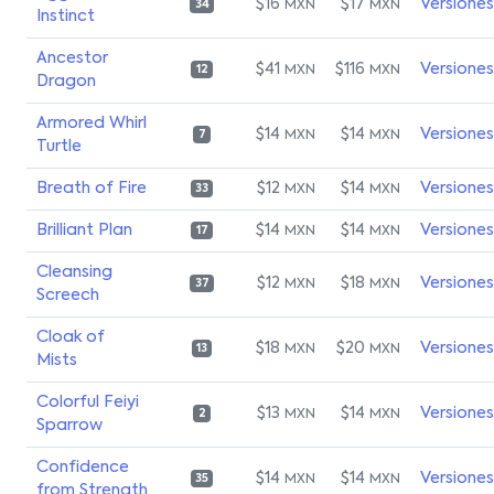
$16
$17
Versiones
MXN
MXN
34
Instinct
Ancestor
$41
$116
Versiones
MXN
MXN
12
Dragon
Armored Whirl
$14
$14
Versiones
MXN
MXN
7
Turtle
Breath of Fire
$12
$14
Versiones
MXN
MXN
33
Brilliant Plan
$14
$14
Versiones
MXN
MXN
17
Cleansing
$12
$18
Versiones
MXN
MXN
37
Screech
Cloak of
$18
$20
Versiones
MXN
MXN
13
Mists
Colorful Feiyi
$13
$14
Versiones
MXN
MXN
2
Sparrow
Confidence
$14
$14
Versiones
MXN
MXN
35
from Strength