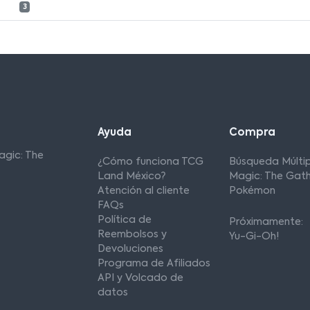
3
Ayuda
Compra
agic: The
¿Cómo funciona TCG
Búsqueda Múltip
Land México?
Magic: The Gath
Atención al cliente
Pokémon
FAQs
Política de
Próximamente:
Reembolsos y
Yu-Gi-Oh!
Devoluciones
Programa de Afiliados
API y Volcado de
datos