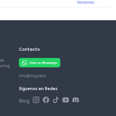
Versiones
Contacto
le
ering
info@tcg.land
Síguenos en Redes
Blog