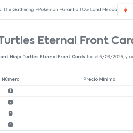
: The Gathering
Pokémon
Grantia TCG Land México
urtles Eternal Front Car
nt Ninja Turtles Eternal Front Cards
fue el 6/03/2026, y a
Número
Precio Mínimo
5
2
1
4