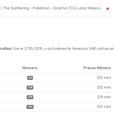
: The Gathering
Pokémon
Grantia TCG Land México
ndikar
fue el 2/10/2015, y actualmente tenemos 548 cartas en 
Número
Precio Mínimo
$10
MXN
54
$12
MXN
138
$14
MXN
139
$10
MXN
140