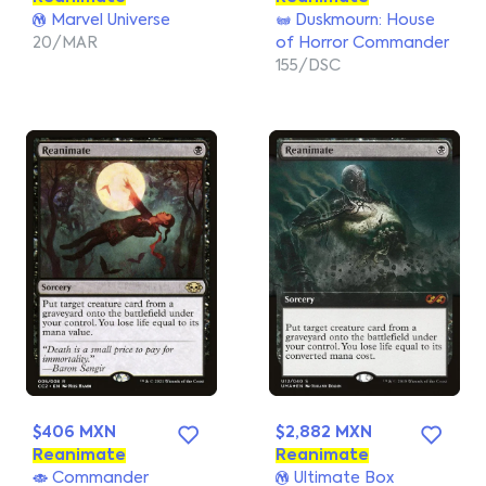
Marvel Universe
Duskmourn: House
20/MAR
of Horror Commander
155/DSC
$406 MXN
$2,882 MXN
Reanimate
Reanimate
Commander
Ultimate Box