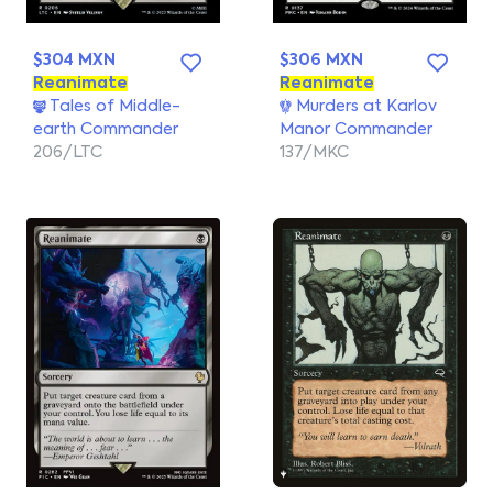
$304 MXN
$306 MXN
Reanimate
Reanimate
Tales of Middle-
Murders at Karlov
earth Commander
Manor Commander
206/LTC
137/MKC