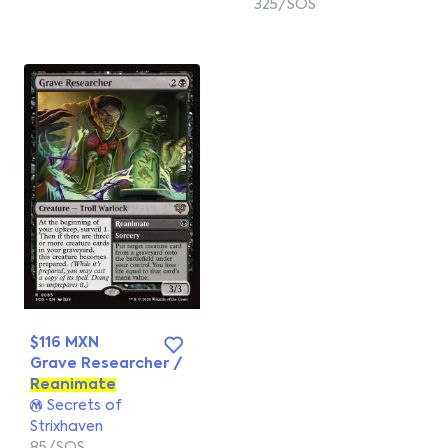
325/SOS
$116 MXN
Grave Researcher /
Reanimate
Secrets of
Strixhaven
85/SOS