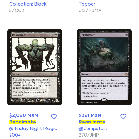
Collection: Black
Topper
5/CC2
U12/PUMA
$2,060 MXN
$291 MXN
Reanimate
Reanimate
Friday Night Magic
Jumpstart
2004
270/JMP