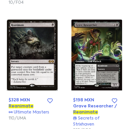
10/F04
$328 MXN
$198 MXN
Reanimate
Grave Researcher /
Ultimate Masters
Reanimate
110/UMA
Secrets of
Strixhaven