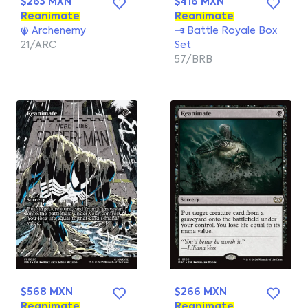
$263 MXN
$416 MXN
Reanimate
Reanimate
Archenemy
Battle Royale Box
21/ARC
Set
57/BRB
$568 MXN
$266 MXN
Reanimate
Reanimate