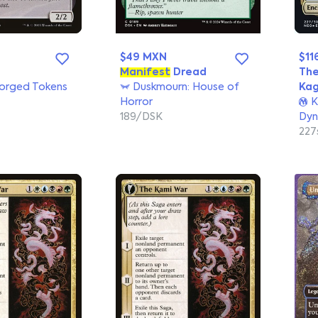
$49 MXN
$11
Manifest
Dread
The
orged Tokens
Duskmourn: House of
Ka
Horror
K
189/DSK
Dyn
22