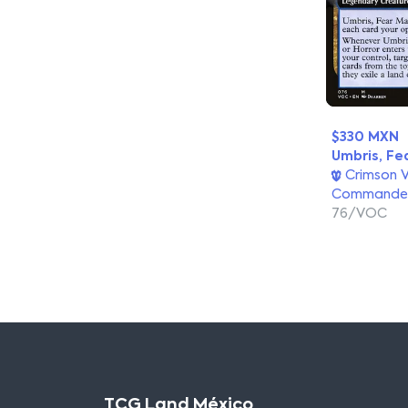
$330 MXN
Umbris, Fe
Crimson 
Commande
76/VOC
TCG Land México