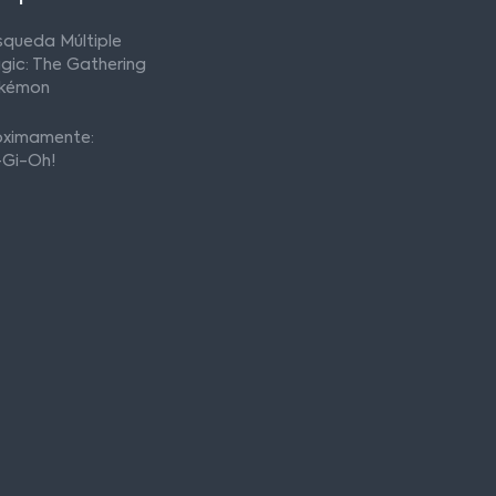
squeda Múltiple
gic: The Gathering
kémon
óximamente:
-Gi-Oh!