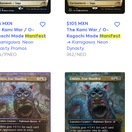
6 MXN
$105 MXN
 Kami War / O-
The Kami War / O-
gachi Made
Manifest
Kagachi Made
Manifest
amigawa: Neon
Kamigawa: Neon
asty Promos
Dynasty
7s/PNEO
362/NEO