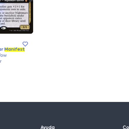
ar
Manifest
Vow
r
Ayuda
C