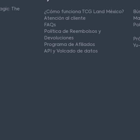
agic: The
¿Cómo funciona TCG Land México?
Bú
Atención al cliente
Ma
FAQs
Po
Política de Reembolsos y
Devoluciones
Pr
Programa de Afiliados
Yu
API y Volcado de datos