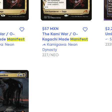
$57 MXN
$2,
War / O-
The Kami War / O-
Umb
ade
Manifest
Kagachi Made
Manifest
S
a: Neon
Kamigawa: Neon
233
Dynasty
227/NEO