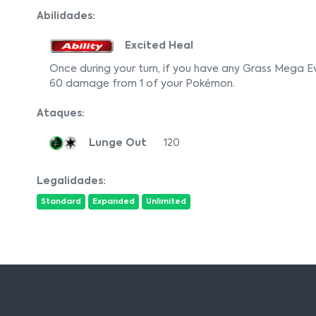
Abilidades:
Excited Heal
Once during your turn, if you have any Grass Mega Evo
60 damage from 1 of your Pokémon.
Ataques:
Lunge Out
120
Legalidades:
Standard
Expanded
Unlimited