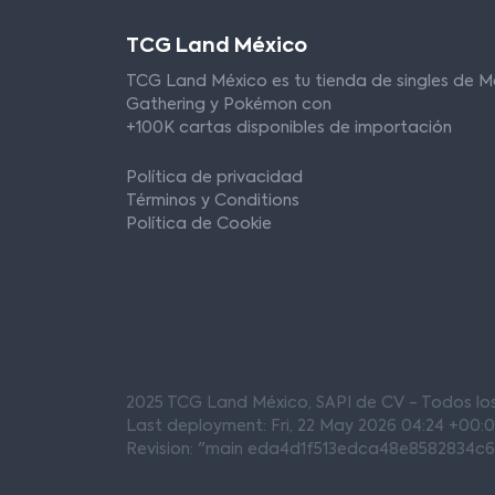
TCG Land México
TCG Land México es tu tienda de singles de M
Gathering y Pokémon con
+100K cartas disponibles de importación
Política de privacidad
Términos y Conditions
Política de Cookie
2025 TCG Land México, SAPI de CV - Todos l
Last deployment: Fri, 22 May 2026 04:24 +00:
Revision: "main eda4d1f513edca48e8582834c