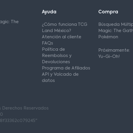
Ayuda
Compra
agic: The
¿Cómo funciona TCG
Búsqueda Múltip
Land México?
Magic: The Gath
Atención al cliente
Pokémon
FAQs
Política de
Próximamente:
Reembolsos y
Yu-Gi-Oh!
Devoluciones
Programa de Afiliados
API y Volcado de
datos
os Derechos Reservados
00
68f33362c079245"