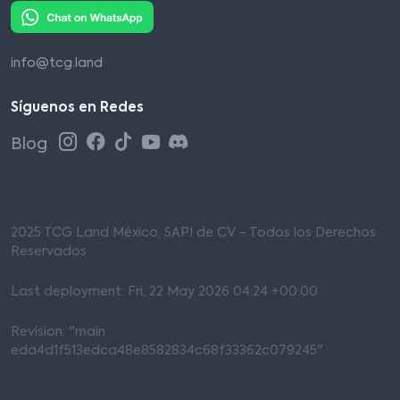
info@tcg.land
Síguenos en Redes
Blog
2025 TCG Land México, SAPI de CV - Todos los Derechos
Reservados
Last deployment: Fri, 22 May 2026 04:24 +00:00
Revision: "main
eda4d1f513edca48e8582834c68f33362c079245"