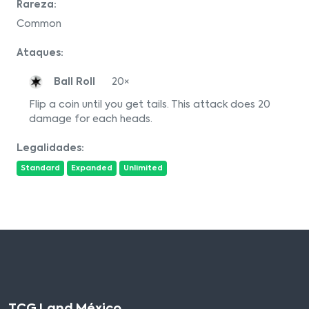
Rareza:
Common
Ataques:
Ball Roll
20×
Flip a coin until you get tails. This attack does 20
damage for each heads.
Legalidades:
Standard
Expanded
Unlimited
TCG Land México