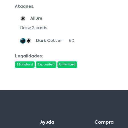
Ataques:
Allure
Draw 2 cards.
Dark Cutter
60
Legalidades:
Standard
Expanded
Unlimited
Ayuda
Compra